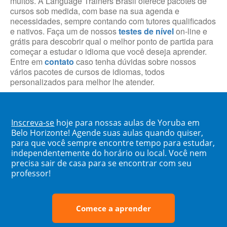
muitos. A Language Trainers Brasil oferece pacotes de
cursos sob medida, com base na sua agenda e
necessidades, sempre contando com tutores qualificados
e nativos. Faça um de nossos
testes de nível
on-line e
grátis para descobrir qual o melhor ponto de partida para
começar a estudar o idioma que você deseja aprender.
Entre em
contato
caso tenha dúvidas sobre nossos
vários pacotes de cursos de idiomas, todos
personalizados para melhor lhe atender.
Inscreva-se
hoje para nossas aulas de Yoruba em
Belo Horizonte! Agende suas aulas quando quiser,
para que você sempre encontre tempo para estudar,
independentemente do horário ou local. Você nem
precisa sair de casa para se encontrar com seu
professor!
Comece a aprender