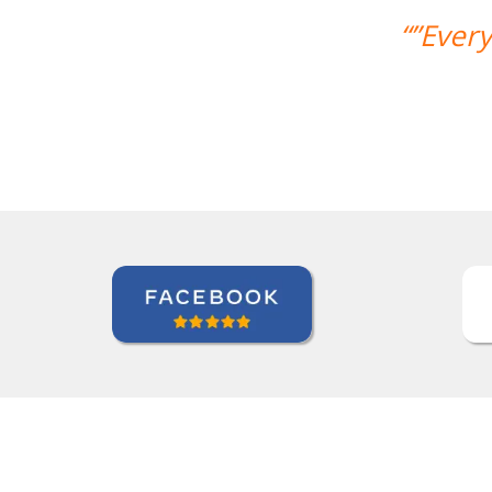
amazing! Thanks so much for your hel
Nathan Miller
Curso de em Manaus