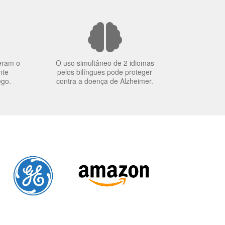
eram o
O uso simultâneo de 2 idiomas
nte
pelos bilíngues pode proteger
ego.
contra a doença de Alzheimer.