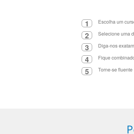
1
Escolha um curso
2
Selecione uma du
3
Diga-nos exatame
4
Fique combinado 
5
Torne-se fluente
P