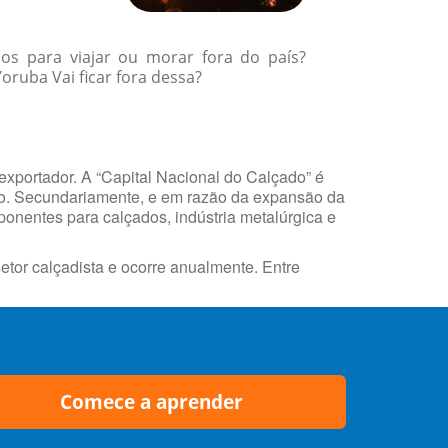
os para viajar ou morar fora do país?
ruba Vai ficar fora dessa?
exportador. A “Capital Nacional do Calçado” é
do. Secundariamente, e em razão da expansão da
ponentes para calçados, indústria metalúrgica e
etor calçadista e ocorre anualmente. Entre
Comece a aprender