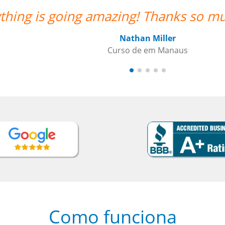
p!””
Como funciona