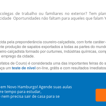
olegas de trabalho ou familiares no exterior? Tem plan
cidade Oportunidades não faltam para aqueles que falam Yo
da pela preponderância coureiro-calçadista, com forte caráter 
ante produção de sapatos exportados a todas as partes do mun
reiro-calçadista formado por curtumes, indústrias químicas, com
e emprego da cidade.
fatos de Couro) é considerada uma das importantes feiras do s
faça um
teste de nível
on-line, grátis e com resultados imediatos
a em Novo Hamburgo! Agende suas aulas
re tempo para estudar,
 nem precisa sair de casa para se