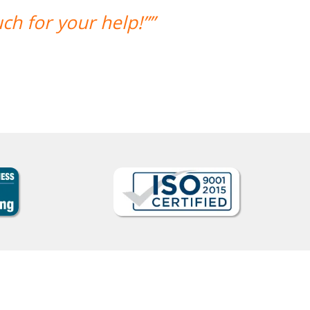
“”My wife likes the lessons and the 
Seok Kwon
Curso de em Goiânia, CJ S