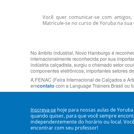
Você quer comunicar-se com amigos, c
Matricule-se no curso de Yoruba na sua 
No âmbito industrial, Novo Hamburgo é reconheci
internacionalmente reconhecida por sua import
indústria calçadista, surgiu o chamado setor cou
componentes eletrônicos, importantes setores d
A FENAC (Feira Internacional de Calçados e Arte
em
contato
com a Language Trainers Brasil ou 
Inscreva-se
hoje para nossas aulas de Yorub
quando quiser, para que você sempre encont
independentemente do horário ou local. Você
encontrar com seu professor!