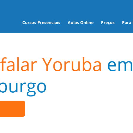
Cursos Presenciais
Aulas Online
Preços
Para
falar Yoruba
e
burgo