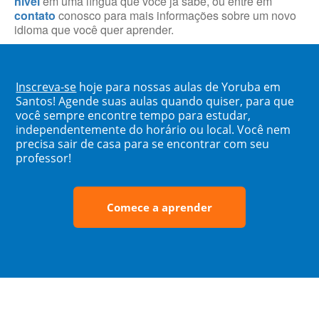
nível
em uma língua que você já sabe, ou entre em
contato
conosco para mais informações sobre um novo
idioma que você quer aprender.
Inscreva-se
hoje para nossas aulas de Yoruba em
Santos! Agende suas aulas quando quiser, para que
você sempre encontre tempo para estudar,
independentemente do horário ou local. Você nem
precisa sair de casa para se encontrar com seu
professor!
Comece a aprender