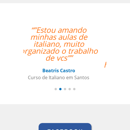
“”The class with Ivo
went well. He knows
his stuff and is very
helpful. He replies
quickly outside class
hours as well if I have
questions. ””
Indra Maya Gurung
Curso de Português em Santos