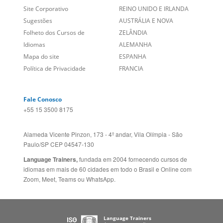
Blog
ESTADOS UNIDOS (ES)
Social
CANADÁ (EN)
/
CANADÁ (FR)
Site Corporativo
REINO UNIDO E IRLANDA
Sugestões
AUSTRÁLIA E NOVA
Folheto dos Cursos de
ZELÂNDIA
Idiomas
ALEMANHA
Mapa do site
ESPANHA
Política de Privacidade
FRANCIA
Fale Conosco
+55 15 3500 8175
Alameda Vicente Pinzon, 173 - 4º andar, Vila Olímpia - São
Paulo/SP CEP 04547-130
Language Trainers,
fundada em 2004 fornecendo cursos de
idiomas em mais de 60 cidades em todo o Brasil e Online com
Zoom, Meet, Teams ou WhatsApp.