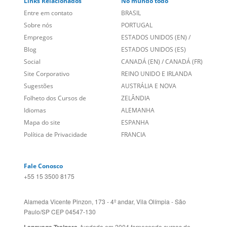
Links Relacionados
No mundo todo
Entre em contato
BRASIL
Sobre nós
PORTUGAL
Empregos
ESTADOS UNIDOS (EN)
/
Blog
ESTADOS UNIDOS (ES)
Social
CANADÁ (EN)
/
CANADÁ (FR)
Site Corporativo
REINO UNIDO E IRLANDA
Sugestões
AUSTRÁLIA E NOVA
Folheto dos Cursos de
ZELÂNDIA
Idiomas
ALEMANHA
Mapa do site
ESPANHA
Política de Privacidade
FRANCIA
Fale Conosco
+55 15 3500 8175
Alameda Vicente Pinzon, 173 - 4º andar, Vila Olímpia - São