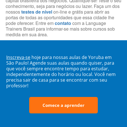
capital brasileira dos negócios. Qualifique-se! Teste o seu
conhecimento, seja para negócios ou lazer. Faça um dos
nossos
testes de nível
on-line e grátis para abrir as
portas de todas as oportunidades que essa cidade lhe
pode oferecer. Entre em
contato
com a Language
Trainers Brasil para informar-se mais sobre cursos sob
medida em sua área.
Inscreva-se
hoje para nossas aulas de Yoruba em
São Paulo! Agende suas aulas quando quiser, para
que você sempre encontre tempo para estudar,
independentemente do horário ou local. Você nem
precisa sair de casa para se encontrar com seu
professor!
Comece a aprender