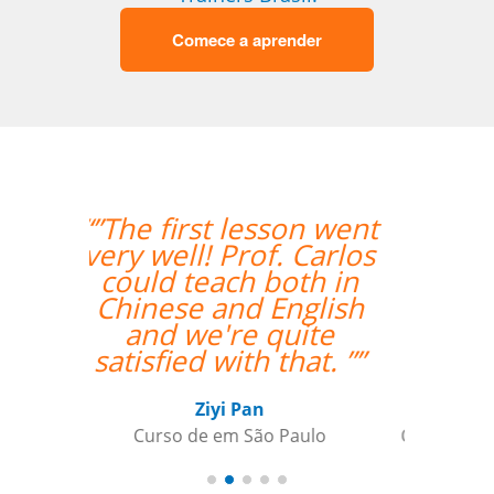
Comece a aprender
“” Destaco o trabalho
do Professor Enrico,
que sempre foi
extremamente
pontual.””
Reginaldo Pontirolli
Curso de Italiano em Guarulhos,
Commander (Colonel), Brazilian Air
Force Base, São Paulo (Força Aérea
Brasileira)