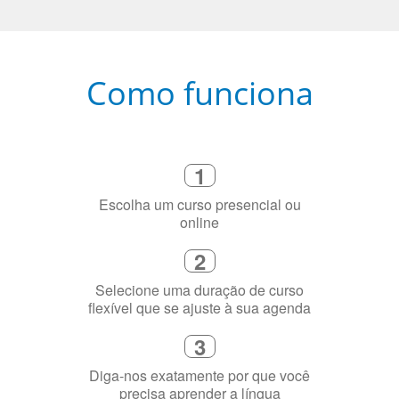
1
Escolha um curso presencial ou
online
2
Selecione uma duração de curso
flexível que se ajuste à sua agenda
3
Diga-nos exatamente por que você
precisa aprender a língua
4
Fique combinado com um instrutor
de idioma nativo e certificado em
sua cidade (ou online)