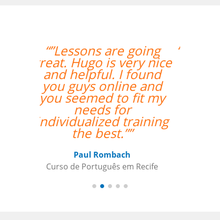
“”I am very happy with
Jane, I love our
lessons.””
Roland Tschanz
Curso de em Belo Horizonte