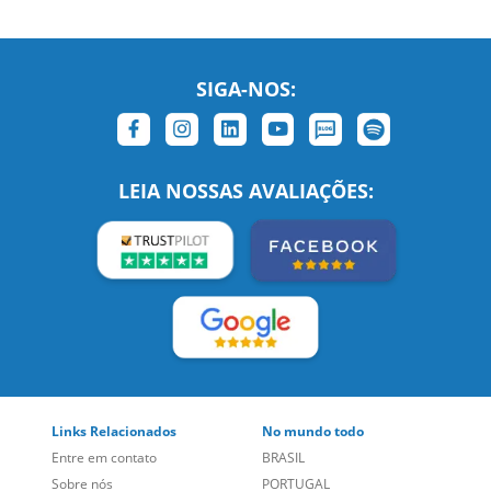
LEIA NOSSAS AVALIAÇÕES:
Links Relacionados
No mundo todo
Entre em contato
BRASIL
Sobre nós
PORTUGAL
Empregos
ESTADOS UNIDOS (EN)
/
Blog
ESTADOS UNIDOS (ES)
Social
CANADÁ (EN)
/
CANADÁ (FR)
Site Corporativo
REINO UNIDO E IRLANDA
Sugestões
AUSTRÁLIA E NOVA