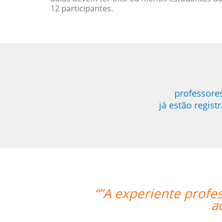
12 participantes.
professore
já estão regis
onseguiu mesmo via Skype me fazer
ês Mandarim.””