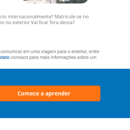
cio internacionalmente? Matricule-se no
 no exterior Vai ficar fora dessa?
e comunicar em uma viagem para o exterior, entre
tato
conosco para mais informações sobre um
Comece a aprender