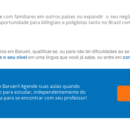
-se com familiares em outros países ou expandir o seu negó
ortunidade para bilíngües e poliglotas tanto no Brasil como
s em Barueri, qualificar-se, ou para não ter dificuldades ao s
e o seu nível
em uma língua que você já sabe, ou entre em
con
m Barueri! Agende suas aulas quando
o para estudar, independentemente do
sa para se encontrar com seu professor!