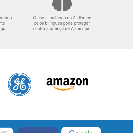
eram o
O uso simultâneo de 2 idiomas
nte
pelos bilíngues pode proteger
ego.
contra a doença de Alzheimer.