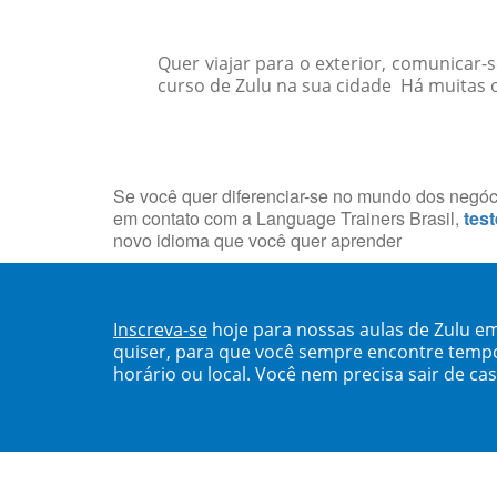
Quer viajar para o exterior, comunicar
curso de Zulu na sua cidade Há muitas op
Se você quer diferenciar-se no mundo dos negócio
em contato com a Language Trainers Brasil,
test
novo idioma que você quer aprender
Inscreva-se
hoje para nossas aulas de Zulu e
quiser, para que você sempre encontre temp
horário ou local. Você nem precisa sair de ca