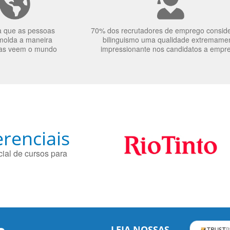
a que as pessoas
70% dos recrutadores de emprego consid
molda a maneira
bilinguismo uma qualidade extremame
as veem o mundo
impressionante nos candidatos a empr
renciais
ial de cursos para
LEIA NOSSAS