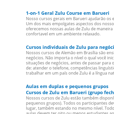
1-on-1 Geral Zulu Course em Barueri
Nosso cursos gerais em Barueri ajudarão os e
Um dos mais empolgates aspectos dos nossos 
oferecemos nossas aulas de Zulu de maneira i
confortavel em um ambiente relaxado.
Cursos individuais de Zulu para negóc
Nossos cursos de Alemão em Brasília são en
negócios. Não importa o nível o qual você in
situações de negócios, antes de passar para 
de: atender o telefone, competências linguís
trabalhar em um país onde Zulu é a língua nat
Aulas em duplas e pequenos grupos
Cursos de Zulu em Barueri (grupo fec
Nossos cursos de Zulu estão também disponí
pequenos grupos). Todos os participantes d
lugar, também estando no mesmo nível. Todo
aulas devem ter oito ou menos estudantes a