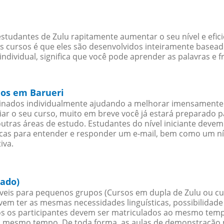
studantes de Zulu rapitamente aumentar o seu nível e efic
cursos é que eles são desenvolvidos inteiramente baseado
ndividual, significa que você pode aprender as palavras e 
ios em Barueri
sinados individualmente ajudando a melhorar imensamente
iciar o seu curso, muito em breve você já estará preparado
outras áreas de estudo. Estudantes do nível iniciante dev
ticas para entender e responder um e-mail, bem como um ní
iva.
hado)
veis para pequenos grupos (Cursos em dupla de Zulu ou cu
evem ter as mesmas necessidades linguísticas, possibilid
s os participantes devem ser matriculados ao mesmo tempo
o mesmo tempo. De toda forma, as aulas de demonstração 