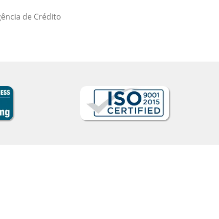
Ami Alsh
Curso de Português em Belém