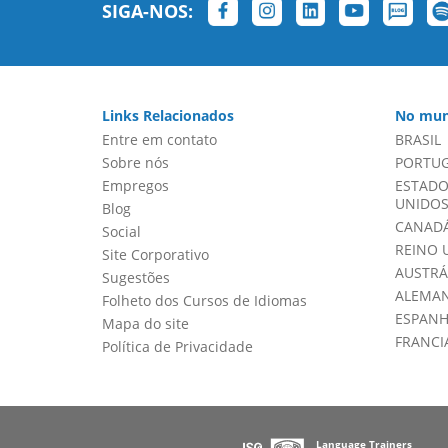
SIGA-NOS:
Links Relacionados
No mun
Entre em contato
BRASIL
Sobre nós
PORTU
Empregos
ESTADO
UNIDOS 
Blog
CANADÁ
Social
REINO 
Site Corporativo
AUSTRÁ
Sugestões
ALEMA
Folheto dos Cursos de Idiomas
ESPAN
Mapa do site
FRANCI
Política de Privacidade