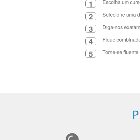
1
Escolha um curso
2
Selecione uma du
3
Diga-nos exatame
4
Fique combinado 
5
Torne-se fluente
P