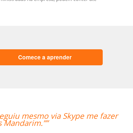
Comece a aprender
be continuing the lessons. Thank you 
 finding the best teacher for me. ””