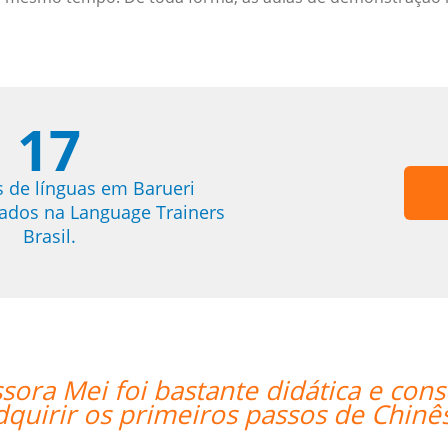
17
s de línguas em Barueri
trados na Language Trainers
Brasil.
“”The lesson went great! We will 
support and for