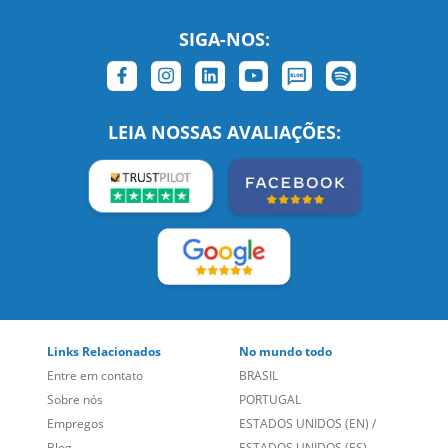
Links Relacionados
No mundo todo
Entre em contato
BRASIL
Sobre nós
PORTUGAL
Empregos
ESTADOS UNIDOS (EN)
/
Blog
ESTADOS UNIDOS (ES)
Social
CANADÁ (EN)
/
CANADÁ (FR)
Site Corporativo
REINO UNIDO E IRLANDA
Sugestões
AUSTRÁLIA E NOVA
Folheto dos Cursos de
ZELÂNDIA
Idiomas
ALEMANHA
Mapa do site
ESPANHA
Política de Privacidade
FRANCIA
Fale Conosco
+55 15 3500 8175