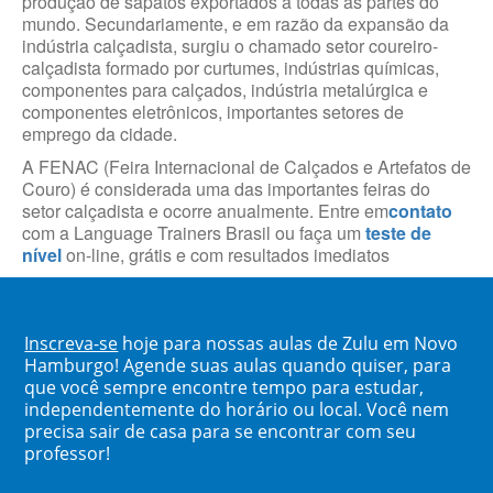
produção de sapatos exportados a todas as partes do
mundo. Secundariamente, e em razão da expansão da
indústria calçadista, surgiu o chamado setor coureiro-
calçadista formado por curtumes, indústrias químicas,
componentes para calçados, indústria metalúrgica e
componentes eletrônicos, importantes setores de
emprego da cidade.
A FENAC (Feira Internacional de Calçados e Artefatos de
Couro) é considerada uma das importantes feiras do
setor calçadista e ocorre anualmente. Entre em
contato
com a Language Trainers Brasil ou faça um
teste de
nível
on-line, grátis e com resultados imediatos
Inscreva-se
hoje para nossas aulas de Zulu em Novo
Hamburgo! Agende suas aulas quando quiser, para
que você sempre encontre tempo para estudar,
independentemente do horário ou local. Você nem
precisa sair de casa para se encontrar com seu
professor!