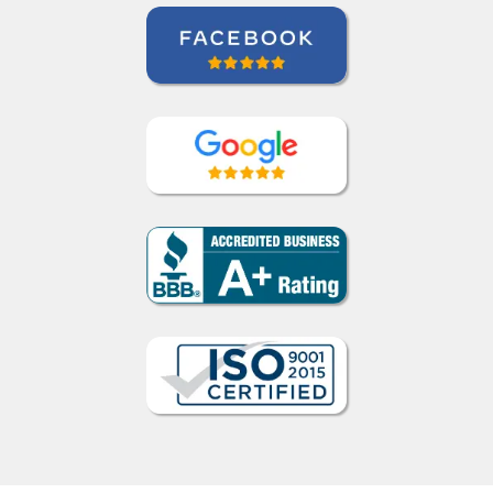
Como funciona
1
Escolha um curso presencial ou
online
2