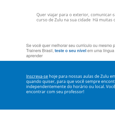
Quer viajar para o exterior, comunicar
curso de Zulu na sua cidade Há muitas op
Se você quer melhorar seu currículo ou mesmo p
Trainers Brasil,
teste o seu nível
em uma língua 
aprender
Inscreva-se
hoje para nossas aulas de Zulu e
quando quiser, para que você sempre encont
independentemente do horário ou local. Você
encontrar com seu professor!