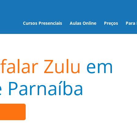
Cursos Presenciais
Aulas Online
Preços
Para
falar Zulu
em
 Parnaíba