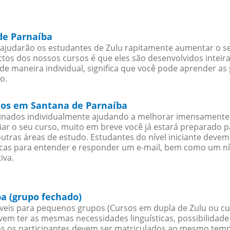
de Parnaíba
ajudarão os estudantes de Zulu rapitamente aumentar o seu
os dos nossos cursos é que eles são desenvolvidos inteir
de maneira individual, significa que você pode aprender as 
o.
cios em Santana de Parnaíba
sinados individualmente ajudando a melhorar imensamente
iciar o seu curso, muito em breve você já estará preparado
outras áreas de estudo. Estudantes do nível iniciante dev
ticas para entender e responder um e-mail, bem como um ní
iva.
a (grupo fechado)
veis para pequenos grupos (Cursos em dupla de Zulu ou cu
evem ter as mesmas necessidades linguísticas, possibilid
s os participantes devem ser matriculados ao mesmo tempo