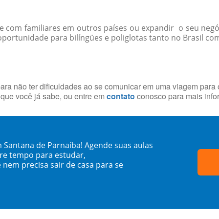
-se com familiares em outros países ou expandir o seu negó
ortunidade para bilíngües e poliglotas tanto no Brasil como
ara não ter dificuldades ao se comunicar em uma viagem para o
que você já sabe, ou entre em
contato
conosco para mais info
m Santana de Parnaíba! Agende suas aulas
re tempo para estudar,
 nem precisa sair de casa para se