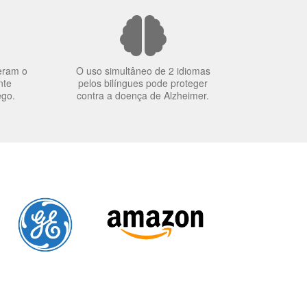
eram o
O uso simultâneo de 2 idiomas
nte
pelos bilíngues pode proteger
ego.
contra a doença de Alzheimer.