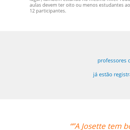
aulas devem ter oito ou menos estudantes a
12 participantes.
professores 
já estão regis
m boa experiência, entende as dificuld