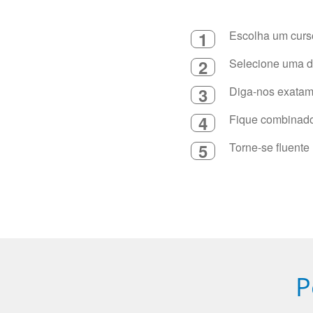
1
Escolha um curso
2
Selecione uma du
3
Diga-nos exatame
4
Fique combinado 
5
Torne-se fluente
P