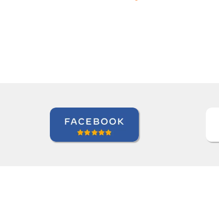
aprendizado.””
Andre B
Curso de Alemão em São Caetano do