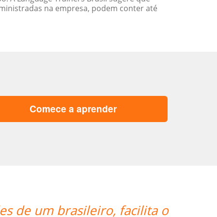
ministradas na empresa, podem conter até
Comece a aprender
“”Eu tenho somente postos positi