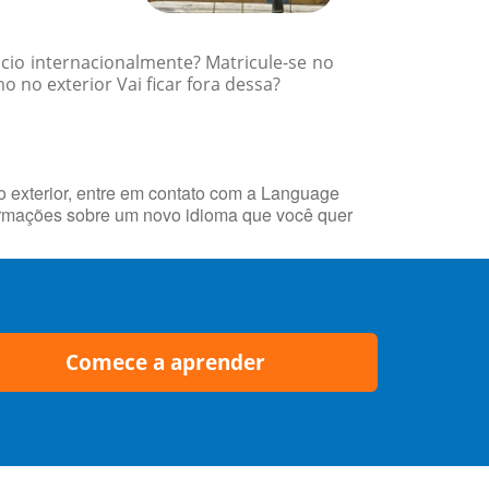
cio internacionalmente? Matricule-se no
 no exterior Vai ficar fora dessa?
 exterior, entre em contato com a Language
rmações sobre um novo idioma que você quer
Comece a aprender