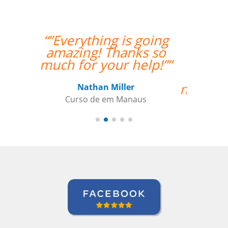
“”Considero a sua
empresa a ser
extremamente útil
para satisfazer as
necessidades da minha
filha de 12 anos que
está aprendendo
japonês. Eu
recomendo a qualquer
um.””
Jeanne Loechner
Curso de Japonês em Nova York,
Executivo Sênior de Contas, PepsiCo