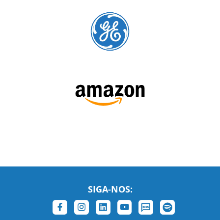
preferenciais
A Language Trainers é fornecedora preferencial de
cursos para