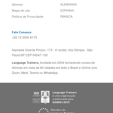
Entre em contato
BRASIL
Sobre nós
PORTUGAL
Empregos
ESTADOS UNIDOS (EN)
/
Blog
ESTADOS UNIDOS (ES)
Social
CANADÁ (EN)
/
CANADÁ (FR)
Site Corporativo
REINO UNIDO E IRLANDA
Sugestões
AUSTRÁLIA E NOVA
Folheto dos Cursos de
ZELÂNDIA
Idiomas
ALEMANHA
Mapa do site
ESPANHA
Política de Privacidade
FRANCIA
Fale Conosco
+55 15 3500 8175
Alameda Vicente Pinzon, 173 - 4º andar, Vila Olímpia - São
Paulo/SP CEP 04547-130
Language Trainers,
fundada em 2004 fornecendo cursos de