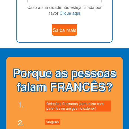
Caso a sua cidade não esteja listada por
favor
Clique aqui
Saiba mais
Porque as pessoas
falam FRANCÊS?
1.
Relações Pessoaos (comunicar com
parentes ou amigos no exterior)
2.
viagens