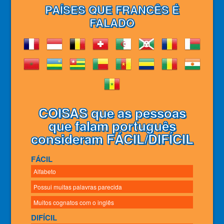
PAÍSES QUE FRANCÊS É
FALADO
COISAS que as pessoas
que falam português
consideram FÁCIL/DIFÍCIL
FÁCIL
Alfabeto
Possui muitas palavras parecida
Muitos cognatos com o inglês
DIFÍCIL