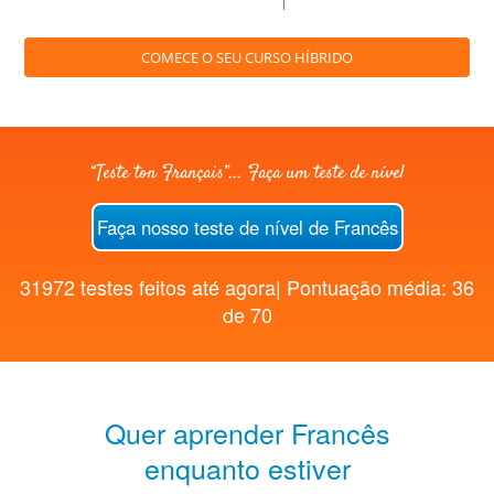
COMECE O SEU CURSO HÍBRIDO
“Teste ton Français”... Faça um teste de nível
Faça nosso teste de nível de Francês
31972 testes feitos até agora| Pontuação média: 36
de 70
Quer aprender Francês
enquanto estiver