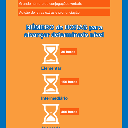
Grande número de conjugações verbais
Adição de letras extras e pronunciação
NÚMERO de HORAS para
alcançar determinado nível
30 horas
Elementar
150 horas
Intermediário
400 horas
Avançado