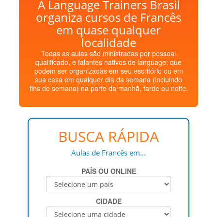
A Language Trainers Brasil
organiza cursos de Francês
em quase qualquer
localidade
Todas as aulas são ministradas por pessoal
qualificado, e falantes nativos de language: que
podem ser organizadas em seu escritório ou em
sua casa em qualquer dia da semana (incluindo
fins de semana) na parte da manhã, tarde ou noite.
BUSCA RÁPIDA
Aulas de Francês em...
PAÍS OU ONLINE
CIDADE