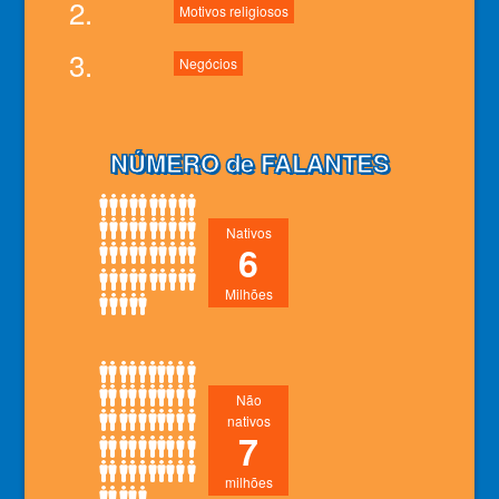
2.
Motivos religiosos
3.
Negócios
NÚMERO de FALANTES
Nativos
6
Milhões
Não
nativos
7
milhões