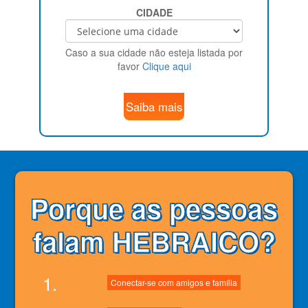
CIDADE
Caso a sua cidade não esteja listada por
favor
Clique aqui
Saiba mais
Porque as pessoas
falam HEBRAICO?
1.
Conectar-se com amigos e família