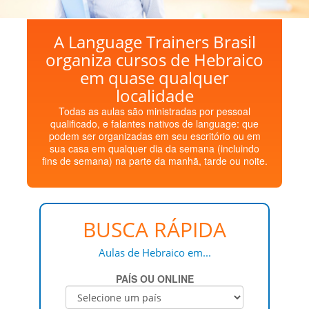
A Language Trainers Brasil
organiza cursos de Hebraico
em quase qualquer
localidade
Todas as aulas são ministradas por pessoal
qualificado, e falantes nativos de language: que
podem ser organizadas em seu escritório ou em
sua casa em qualquer dia da semana (incluindo
fins de semana) na parte da manhã, tarde ou noite.
BUSCA RÁPIDA
Aulas de Hebraico em...
PAÍS OU ONLINE