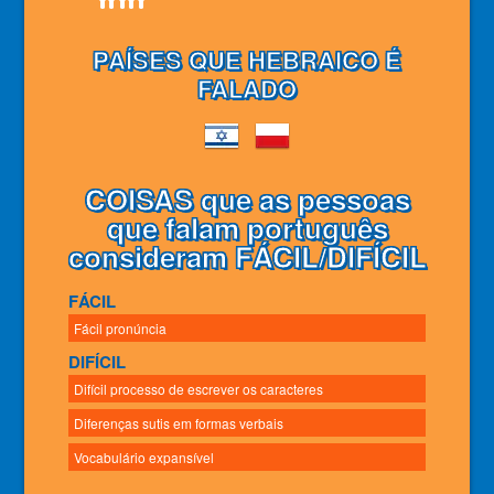
PAÍSES QUE HEBRAICO É
FALADO
COISAS que as pessoas
que falam português
consideram FÁCIL/DIFÍCIL
FÁCIL
Fácil pronúncia
DIFÍCIL
Difícil processo de escrever os caracteres
Diferenças sutis em formas verbais
Vocabulário expansível