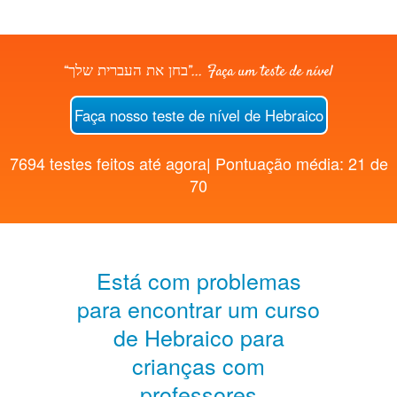
“בחן את העברית שלך”... Faça um teste de nível
Faça nosso teste de nível de Hebraico
7694 testes feitos até agora| Pontuação média: 21 de
70
Está com problemas
para encontrar um curso
de Hebraico para
crianças com
professores