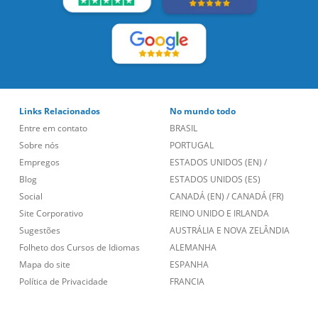
Links Relacionados
No mundo todo
Entre em contato
BRASIL
Sobre nós
PORTUGAL
Empregos
ESTADOS UNIDOS (EN)
/
Blog
ESTADOS UNIDOS (ES)
Social
CANADÁ (EN)
/
CANADÁ (FR)
Site Corporativo
REINO UNIDO E IRLANDA
Sugestões
AUSTRÁLIA E NOVA ZELÂNDIA
Folheto dos Cursos de Idiomas
ALEMANHA
Mapa do site
ESPANHA
Política de Privacidade
FRANCIA