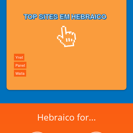
TOP SITES EM HEBRAICO
Ynet
Panet
Walla
Hebraico for...