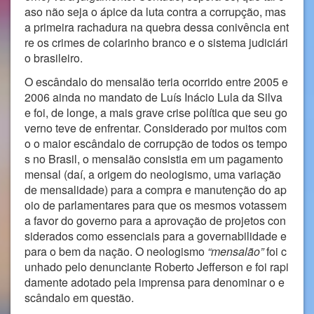
aso não seja o ápice da luta contra a corrupção, mas
a primeira rachadura na quebra dessa conivência ent
re os crimes de colarinho branco e o sistema judiciári
o brasileiro.
O escândalo do mensalão teria ocorrido entre 2005 e
2006 ainda no mandato de Luís Inácio Lula da Silva
e foi, de longe, a mais grave crise política que seu go
verno teve de enfrentar. Considerado por muitos com
o o maior escândalo de corrupção de todos os tempo
s no Brasil, o mensalão consistia em um pagamento
mensal (daí, a origem do neologismo, uma variação
de mensalidade) para a compra e manutenção do ap
oio de parlamentares para que os mesmos votassem
a favor do governo para a aprovação de projetos con
siderados como essenciais para a governabilidade e
para o bem da nação. O neologismo
“mensalão”
foi c
unhado pelo denunciante Roberto Jefferson e foi rapi
damente adotado pela imprensa para denominar o e
scândalo em questão.