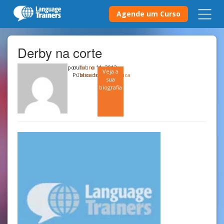
Agende um Curso
Derby na corte
por
outubro 11, 2012
Bruno
Veja a
Publicado em
Texeira
Política
sua
biografia