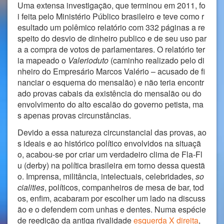
Uma extensa investigação, que terminou em 2011, fo
i feita pelo Ministério Público brasileiro e teve como r
esultado um polêmico relatório com 332 páginas a re
speito do desvio de dinheiro publico e de seu uso par
a a compra de votos de parlamentares. O relatório ter
ia mapeado o
Valerioduto
(caminho realizado pelo di
nheiro do Empresário Marcos Valério – acusado de fi
nanciar o esquema do mensalão) e não teria encontr
ado provas cabais da existência do mensalão ou do
envolvimento do alto escalão do governo petista, ma
s apenas provas circunstâncias.
Devido a essa natureza circunstancial das provas, ao
s ideais e ao histórico político envolvidos na situaçã
o, acabou-se por criar um verdadeiro clima de Fla-Fl
u (derby) na política brasileira em torno dessa questã
o. Imprensa, militância, intelectuais, celebridades,
so
cialities
, políticos, companheiros de mesa de bar, tod
os, enfim, acabaram por escolher um lado na discuss
ão e o defendem com unhas e dentes. Numa espécie
de reedição da antiga rivalidade
esquerda X direita
,