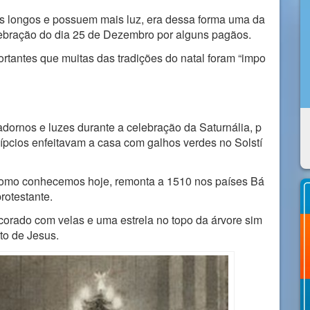
s longos e possuem mais luz, era dessa forma uma da
celebração do dia 25 de Dezembro por alguns pagãos.
ortantes que muitas das tradições do natal foram “impo
dornos e luzes durante a celebração da Saturnália, p
gípcios enfeitavam a casa com galhos verdes no Solstí
 como conhecemos hoje, remonta a 1510 nos países Bá
protestante.
ecorado com velas e uma estrela no topo da árvore sim
to de Jesus.