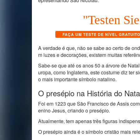
epresentando São Nicolau.
"Testen Sie
FAÇA UM TESTE DE NÍVEL GRATUIT
A verdade é que, não se sabe ao certo de ond
m luzes e decorações, existem muitas referênc
Sabe-se que até os anos 50 a árvore de Natal 
uropa, como Inglaterra, este costume diz ter 
o mais importante símbolo natalino.
O presépio na História do Nata
Foi em 1223 que São Francisco de Assis come
enino Jesus, criando o presépio.
Atualmente, tem apenas três figuras indispen
O presépio ainda é o símbolo cristão mais rel