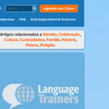
Agende um Curso
75
Empresas
FAQ
Aula Experimental Gratuita
Artigos relacionados a
Alemão
,
Celebração
,
Cultura
,
Curiosidades
,
Família
,
História
,
Países
,
Religião