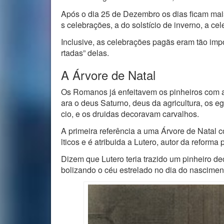
Após o dia 25 de Dezembro os dias ficam mai
s celebrações, a do solstício de inverno, a 
Inclusive, as celebrações pagãs eram tão imp
rtadas” delas.
A Árvore de Natal
Os Romanos já enfeitavem os pinheiros com a
ara o deus Saturno, deus da agricultura, os e
cio, e os druidas decoravam carvalhos.
A primeira referência a uma Árvore de Natal
lticos e é atribuida a Lutero, autor da reforma 
Dizem que Lutero teria trazido um pinheiro d
bolizando o céu estrelado no dia do nascimen