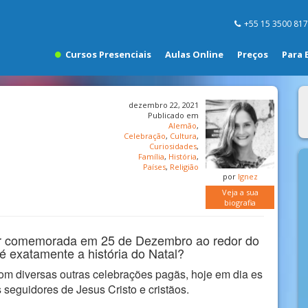
+55 15 3500 81
Cursos Presenciais
Aulas Online
Preços
Para 
dezembro 22, 2021
Publicado em
Alemão
,
Celebração
,
Cultura
,
Curiosidades
,
Família
,
História
,
Países
,
Religião
por
Ignez
Veja a sua
biografia
ar comemorada em 25 de Dezembro ao redor do
é exatamente a história do Natal?
com diversas outras celebrações pagãs, hoje em dia es
seguidores de Jesus Cristo e cristãos.