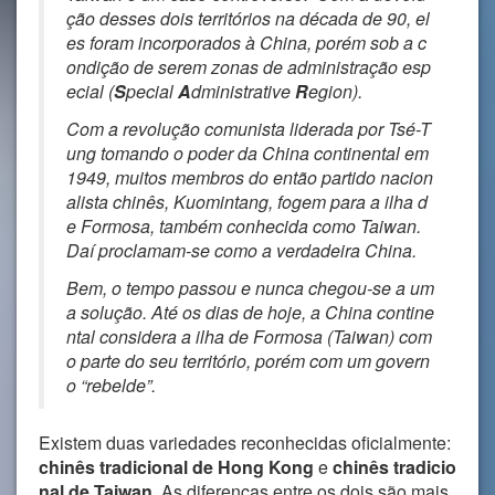
ção desses dois territórios na década de 90, el
es foram incorporados à China, porém sob a c
ondição de serem zonas de administração esp
ecial (
S
pecial
A
dministrative
R
egion).
Com a revolução comunista liderada por Tsé-T
ung tomando o poder da China continental em
1949, muitos membros do então partido nacion
alista chinês, Kuomintang, fogem para a ilha d
e Formosa, também conhecida como Taiwan.
Daí proclamam-se como a verdadeira China.
Bem, o tempo passou e nunca chegou-se a um
a solução. Até os dias de hoje, a China contine
ntal considera a ilha de Formosa (Taiwan) com
o parte do seu território, porém com um govern
o “rebelde”.
Existem duas variedades reconhecidas oficialmente:
chinês tradicional de Hong Kong
e
chinês tradicio
nal de Taiwan
. As diferenças entre os dois são mais