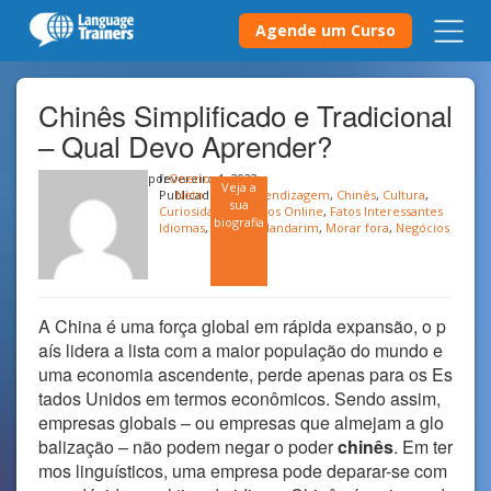
Agende um Curso
Chinês Simplificado e Tradicional
– Qual Devo Aprender?
por
fevereiro 1, 2022
Onerio
Veja a
Publicado em
Neto
Aprendizagem
,
Chinês
,
Cultura
,
sua
Curiosidades
,
Cursos Online
,
Fatos Interessantes
biografia
Idiomas
,
Idioma
,
Mandarim
,
Morar fora
,
Negócios
A China é uma força global em rápida expansão, o p
aís lidera a lista com a maior população do mundo e
uma economia ascendente, perde apenas para os Es
tados Unidos em termos econômicos. Sendo assim,
empresas globais – ou empresas que almejam a glo
balização – não podem negar o poder
chinês
. Em ter
mos linguísticos, uma empresa pode deparar-se com