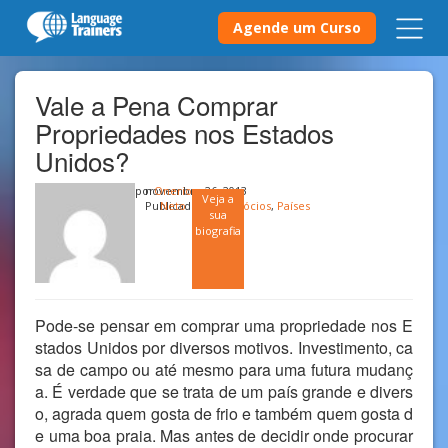
Agende um Curso
Vale a Pena Comprar
Propriedades nos Estados
Unidos?
por
novembro 26, 2013
Onerio
Veja a
Publicado em
Neto
Negócios
,
Países
sua
biografia
Pode-se pensar em comprar uma propriedade nos E
stados Unidos por diversos motivos. Investimento, ca
sa de campo ou até mesmo para uma futura mudanç
a. É verdade que se trata de um país grande e divers
o, agrada quem gosta de frio e também quem gosta d
e uma boa praia. Mas antes de decidir onde procurar