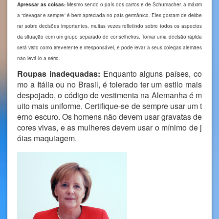
Apressar as coisas:
Mesmo sendo o país dos carros e de Schumacher, a máxim
a “devagar e sempre” é bem apreciada no país germânico. Eles gostam de delibe
rar sobre decisões importantes, muitas vezes refletindo sobre todos os aspectos
da situação com um grupo separado de conselheiros. Tomar uma decisão rápida
será visto como irreverente e irresponsável, e pode levar a seus colegas alemães
não levá-lo a sério.
Roupas inadequadas:
Enquanto alguns países, co
mo a Itália ou no Brasil, é tolerado ter um estilo mais
despojado, o código de vestimenta na Alemanha é m
uito mais uniforme. Certifique-se de sempre usar um t
erno escuro. Os homens não devem usar gravatas de
cores vivas, e as mulheres devem usar o mínimo de j
óias maquiagem.