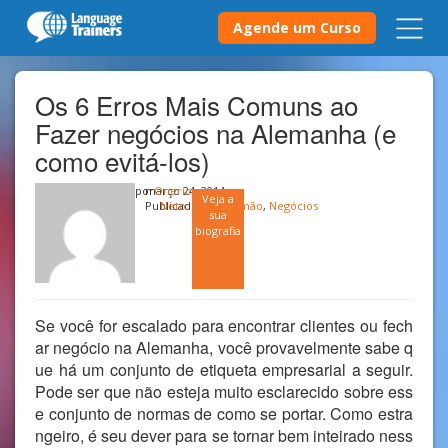
Agende um Curso
Os 6 Erros Mais Comuns ao
Fazer negócios na Alemanha (e
como evitá-los)
por
março 24, 2014
Onerio
Veja a
Publicado em
Neto
Alemão
,
Negócios
sua
biografia
Se você for escalado para encontrar clientes ou fech
ar negócio na Alemanha, você provavelmente sabe q
ue há um conjunto de etiqueta empresarial a seguir.
Pode ser que não esteja muito esclarecido sobre ess
e conjunto de normas de como se portar. Como estra
ngeiro, é seu dever para se tornar bem inteirado ness