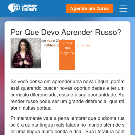
Agende um Curso
Por Que Devo Aprender Russo?
por
janeiro 20, 2014
Mariana
Veja a
Publicado em
Pereira
Cultura
,
Países
sua
biografia
Se você pensa em aprender uma nova língua, porém
está querendo buscar novas oportunidades e ter um
currículo diferenciado, essa é a sua oportunidade. Ap
render russo pode ser um grande diferencial que irá
abrir muitas portas.
Primeiramente vale a pena lembrar que o idioma rus
so é a quinta língua mais falada no mundo além de s
er uma língua muito bonita e rica. Sua literatura cont