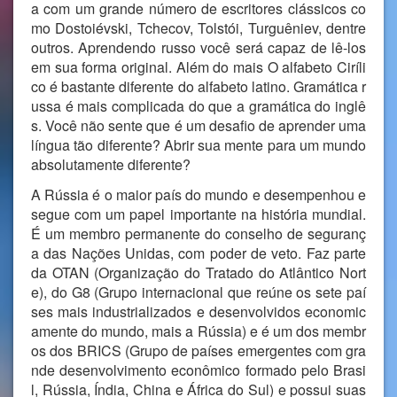
a com um grande número de escritores clássicos co
mo Dostoiévski, Tchecov, Tolstói, Turguêniev, dentre
outros. Aprendendo russo você será capaz de lê-los
em sua forma original. Além do mais O alfabeto Ciríli
co é bastante diferente do alfabeto latino. Gramática r
ussa é mais complicada do que a gramática do inglê
s. Você não sente que é um desafio de aprender uma
língua tão diferente? Abrir sua mente para um mundo
absolutamente diferente?
A Rússia é o maior país do mundo e desempenhou e
segue com um papel importante na história mundial.
É um membro permanente do conselho de seguranç
a das Nações Unidas, com poder de veto. Faz parte
da OTAN (Organização do Tratado do Atlântico Nort
e), do G8 (Grupo internacional que reúne os sete paí
ses mais industrializados e desenvolvidos economic
amente do mundo, mais a Rússia) e é um dos membr
os dos BRICS (Grupo de países emergentes com gra
nde desenvolvimento econômico formado pelo Brasi
l, Rússia, Índia, China e África do Sul) e possui suas