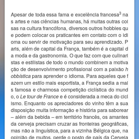
3
Apesar de toda essa fama e excelência francesa
na
s artes e nas ciências humanas, há muitas outras coi
sas na cultura francófona, diversos outros hobbies qu
e podem colocar os praticantes em contato com o idi
oma ou servir de motivação para seu aprendizado. P
aris, além de capital da França, também é a capital d
a moda e da gastronomia. O que faz com que culinari
stas e estilistas de todo o mundo combinem a motiva
ção de desenvolvimento profissional com a paixão
h
obbística
para aprender o idioma. Para aqueles que f
azem um estilo mais esportista, a França sedia a mai
s famosa e charmosa competição ciclística do mund
o, o
Le tour de France
e é considerada a meca do cicl
ismo. Enquanto os apreciadores do vinho têm a sua
disposição muita informação e história para saborear
– além da bebida – em território francês, os amantes
da cerveja precisam cruzar as fronteiras geográficas,
mas não a linguística, para a vizinha Bélgica que, na
opinião de muitos, perde o posto de país da Cerveja