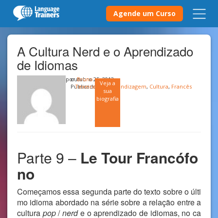
Agende um Curso
A Cultura Nerd e o Aprendizado
de Idiomas
por
outubro 25, 2013
Bruno
Veja a
Publicado em
Texeira
Aprendizagem
,
Cultura
,
Francês
sua
biografia
Parte 9 –
Le Tour Francófo
no
Começamos essa segunda parte do texto sobre o últi
mo idioma abordado na série sobre a relação entre a
cultura
pop
/
nerd
e o aprendizado de idiomas, no ca