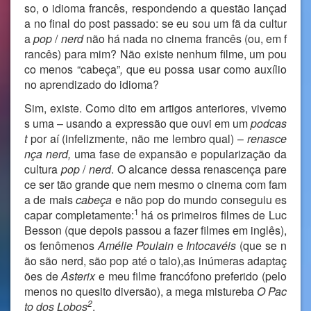
so, o idioma francês, respondendo a questão lançad
a no final do post passado: se eu sou um fã da cultur
a
pop
/
nerd
não há nada no cinema francês (ou, em f
rancês) para mim? Não existe nenhum filme, um pou
co menos “cabeça”
,
que eu possa usar como auxílio
no aprendizado do idioma?
Sim, existe. Como dito em artigos anteriores, vivemo
s uma – usando a expressão que ouvi em um
podcas
t
por aí (infelizmente, não me lembro qual) –
renasce
nça nerd,
uma fase de expansão e popularização da
cultura
pop
/
nerd
. O alcance dessa renascença pare
ce ser tão grande que nem mesmo o cinema com fam
a de mais
cabeça
e não pop do mundo conseguiu es
1
capar completamente:
há os primeiros filmes de Luc
Besson (que depois passou a fazer filmes em inglês),
os fenômenos
Amélie Poulain
e
Intocavéis
(que se n
ão são nerd, são pop até o talo),as inúmeras adaptaç
ões de
Asterix
e meu filme francófono preferido (pelo
menos no quesito diversão), a mega mistureba
O Pac
2
to dos Lobos
.