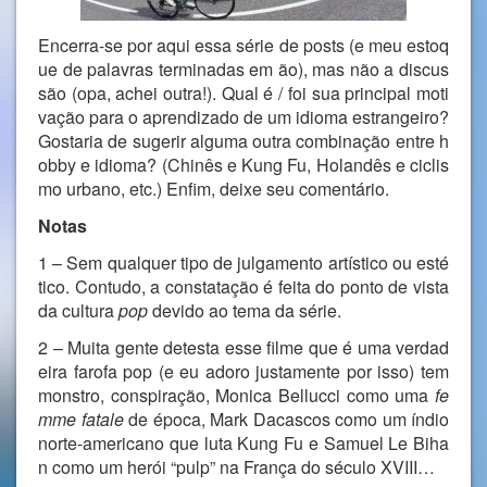
Encerra-se por aqui essa série de posts (e meu estoq
ue de palavras terminadas em ão), mas não a discus
são (opa, achei outra!). Qual é / foi sua principal moti
vação para o aprendizado de um idioma estrangeiro?
Gostaria de sugerir alguma outra combinação entre h
obby e idioma? (Chinês e Kung Fu, Holandês e ciclis
mo urbano, etc.) Enfim, deixe seu comentário.
Notas
1 – Sem qualquer tipo de julgamento artístico ou esté
tico. Contudo, a constatação é feita do ponto de vista
da cultura
pop
devido ao tema da série.
2 – Muita gente detesta esse filme que é uma verdad
eira farofa pop (e eu adoro justamente por isso) tem
monstro, conspiração, Monica Bellucci como uma
fe
mme fatale
de época, Mark Dacascos como um índio
norte-americano que luta Kung Fu e Samuel Le Biha
n como um herói “pulp” na França do século XVIII…