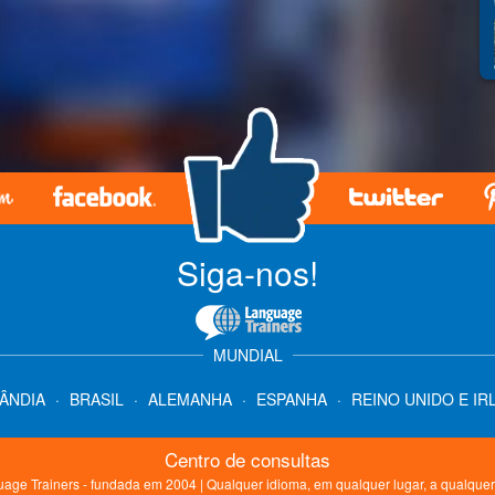
Siga-nos!
MUNDIAL
LÂNDIA
·
BRASIL
·
ALEMANHA
·
ESPANHA
·
REINO UNIDO E IR
Centro de consultas
age Trainers - fundada em 2004 | Qualquer idioma, em qualquer lugar, a qualquer