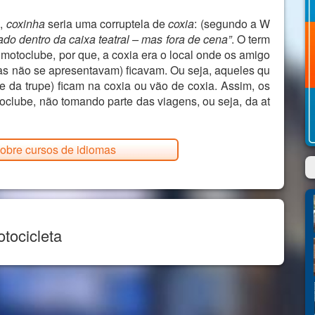
e,
coxinha
seria uma corruptela de
coxia
: (segundo a W
ado dentro da caixa teatral – mas fora de cena”
. O term
otoclube, por que, a coxia era o local onde os amigo
as não se apresentavam) ficavam. Ou seja, aqueles qu
 da trupe) ficam na coxia ou vão de coxia. Assim, os
lube, não tomando parte das viagens, ou seja, da at
obre cursos de idiomas
tocicleta