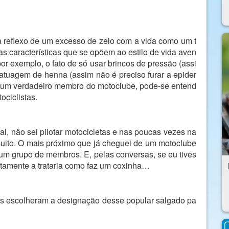
a reflexo de um excesso de zelo com a vida como um t
as características que se opõem ao estilo de vida aven
or exemplo, o fato de só usar brincos de pressão (assi
 tatuagem de henna (assim não é preciso furar a epider
r um verdadeiro membro do motoclube, pode-se entend
ociclistas.
al, não sei pilotar motocicletas e nas poucas vezes na
muito. O mais próximo que já cheguei de um motoclube
um grupo de membros. E, pelas conversas, se eu tives
rtamente a trataria como faz um coxinha…
as escolheram a designação desse popular salgado pa