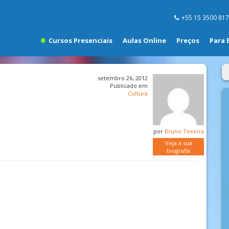
+55 15 3500 81
Cursos Presenciais
Aulas Online
Preços
Para 
setembro 26, 2012
Publicado em
Cultura
por
Bruno Texeira
Veja a sua
biografia