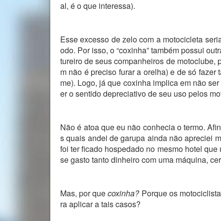
al, é o que interessa).
Esse excesso de zelo com a motocicleta seri
odo. Por isso, o “coxinha” também possui outr
tureiro de seus companheiros de motoclube, p
m não é preciso furar a orelha) e de só fazer
me). Logo, já que coxinha implica em não se
er o sentido depreciativo de seu uso pelos mot
Não é atoa que eu não conhecia o termo. Afin
s quais andei de garupa ainda não apreciei 
foi ter ficado hospedado no mesmo hotel que 
se gasto tanto dinheiro com uma máquina, ce
Mas, por que
coxinha?
Porque os motociclist
ra aplicar a tais casos?