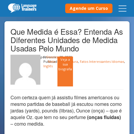
Agende um Curso
Que Medida é Essa? Entenda As
Diferentes Unidades de Medida
Usadas Pelo Mundo
por
fevereiro 28, 2020
Onerio
Veja a
Publicado em
Neto
Cultura
,
Fatos Interessantes Idiomas
,
sua
Inglês
biografia
Com certeza quem já assistiu filmes americanos ou
mesmo partidas de baseball já escutou nomes como
jardas (yards), pounds (libras), Ounce (onça) – que é
aquele Oz. que tem no seu perfume
(onças fluidas)
–
como medida.