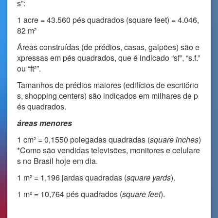
s”:
1 acre = 43.560 pés quadrados (square feet) = 4.046,
82 m²
Áreas construídas (de prédios, casas, galpões) são e
xpressas em pés quadrados, que é indicado “sf”, “s.f.”
ou “ft²”.
Tamanhos de prédios maiores (edifícios de escritório
s, shopping centers) são indicados em milhares de p
és quadrados.
áreas menores
1 cm² = 0,1550 polegadas quadradas (
square inches
)
*Como são vendidas televisões, monitores e celulare
s no Brasil hoje em dia.
1 m² = 1,196 jardas quadradas (
square yards
).
1 m² = 10,764 pés quadrados (
square feet
).