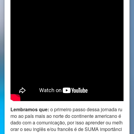
Lembramos que:
o primeiro passo dessa jornada ru
mo ao país mais ao norte do continente americano é
dado com a comunicação, por isso aprender ou melh
orar o seu inglês e/ou francês é de SUMA importânci