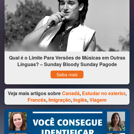
Qual é o Limite Para Versões de Músicas em Outras
Línguas? – Sunday Bloody Sunday Pagode
Saiba mais
Veja mais artigos sobre
Canadá
,
Estudar no exterior
,
Francês
,
Imigração
,
Inglês
,
Viagem