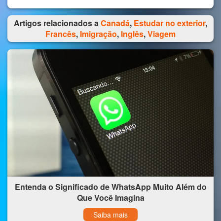
Artigos relacionados a
Canadá
,
Estudar no exterior
,
Francês
,
Imigração
,
Inglês
,
Viagem
Entenda o Significado de WhatsApp Muito Além do
Que Você Imagina
Saiba mais