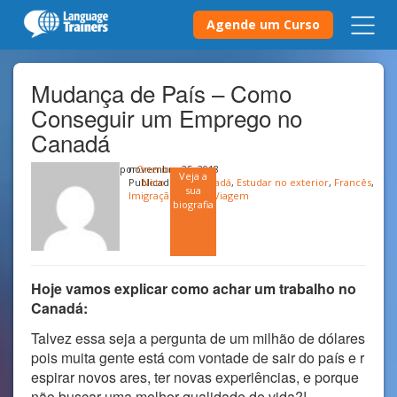
Agende um Curso
Mudança de País – Como
Conseguir um Emprego no
Canadá
por
novembro 25, 2018
Onerio
Veja a
Publicado em
Neto
Canadá
,
Estudar no exterior
,
Francês
,
sua
Imigração
,
Inglês
,
Viagem
biografia
Hoje vamos explicar como achar um trabalho no
Canadá:
Talvez essa seja a pergunta de um milhão de dólares
pois muita gente está com vontade de sair do país e r
espirar novos ares, ter novas experiências, e porque
não buscar uma melhor qualidade de vida?!