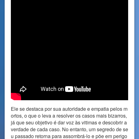
Ele se destaca por sua autoridade e empatia pelos m
ortos, o que o leva a resolver os casos mais bizarros,
já que seu objetivo é dar voz às vitimas e descobrir a
verdade de cada caso. No entanto, um segredo de se
u passado retorna para assombrá-lo e põe em perigo