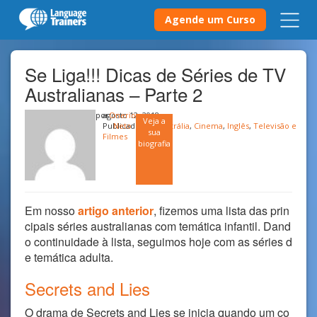
Agende um Curso
Se Liga!!! Dicas de Séries de TV
Australianas – Parte 2
por
agosto 12, 2018
Onerio
Veja a
Publicado em
Neto
Austrália
,
Cinema
,
Inglês
,
Televisão e
sua
Filmes
biografia
Em nosso
artigo anterior
, fizemos uma lista das prin
cipais séries australianas com temática infantil. Dand
o continuidade à lista, seguimos hoje com as séries d
e temática adulta.
Secrets and Lies
O drama de Secrets and Lies se inicia quando um co