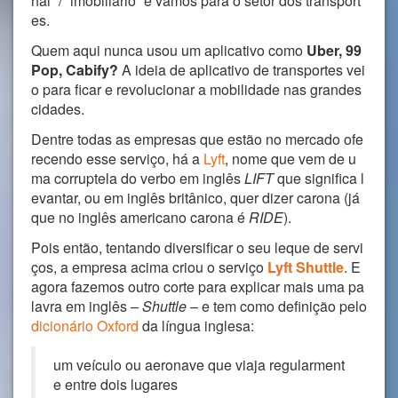
nal” / “imobiliário” e vamos para o setor dos transport
es.
Quem aqui nunca usou um aplicativo como
Uber, 99
Pop, Cabify?
A ideia de aplicativo de transportes vei
o para ficar e revolucionar a mobilidade nas grandes
cidades.
Dentre todas as empresas que estão no mercado ofe
recendo esse serviço, há a
Lyft
, nome que vem de u
ma corruptela do verbo em inglês
LIFT
que significa l
evantar, ou em inglês britânico, quer dizer carona (já
que no inglês americano carona é
RIDE
).
Pois então, tentando diversificar o seu leque de servi
ços, a empresa acima criou o serviço
Lyft Shuttle
. E
agora fazemos outro corte para explicar mais uma pa
lavra em inglês –
Shuttle
– e tem como definição pelo
dicionário Oxford
da língua inglesa:
um veículo ou aeronave que viaja regularment
e entre dois lugares