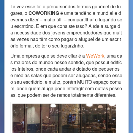
Talvez esse foi o precursor dos termos gourmet de lu
gares, o
COWORKING
é uma tendência mundial e d
evemos dizer – muito útil – compartilhar o lugar do se
u escritório. E em que consiste isso? A ideia surge d
a necessidade dos jovens empreendedores que muit
as vezes não têm como pagar o aluguel de um escrit
ório formal, de ter o seu lugarzinho.
Uma empresa que se deve citar é a
WeWork
, uma da
s maiores do mundo nesse sentido, que possui edifíc
ios inteiros, onde cada andar é dotado de pequenos
e médias salas que podem ser alugadas, sendo esse
o seu escritório, e muito, porém MUITO espaço comu
m, onde quem aluga pode interagir com outras pesso
as, que podem ser de ramos totalmente diferentes.