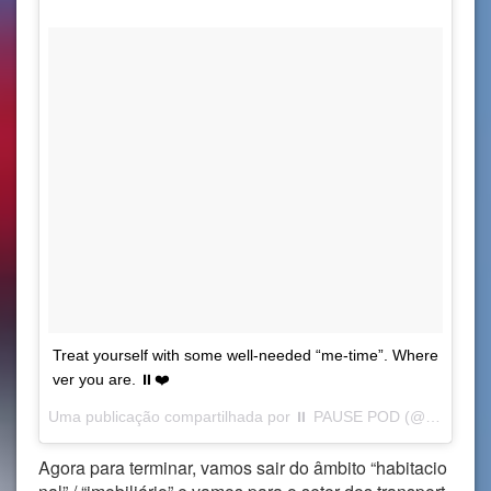
Treat yourself with some well-needed “me-time”. Where
ver you are. ⏸❤
Uma publicação compartilhada por
⏸ PAUSE POD
(@pausepod.co) em
Agora para terminar, vamos sair do âmbito “habitacio