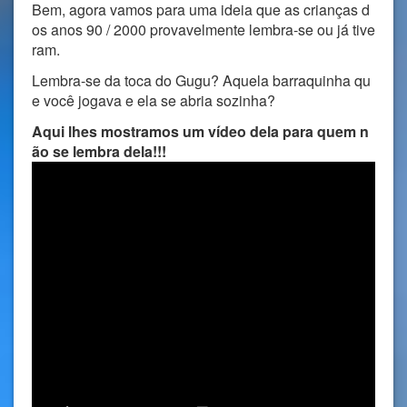
Bem, agora vamos para uma ideia que as crianças d
os anos 90 / 2000 provavelmente lembra-se ou já tive
ram.
Lembra-se da toca do Gugu? Aquela barraquinha qu
e você jogava e ela se abria sozinha?
Aqui lhes mostramos um vídeo dela para quem n
ão se lembra dela!!!