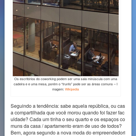
Os escritórios do coworking podem ser uma sala minúscula com uma
cadeira e e uma mesa, porém o “trunfo” pode ser as áreas comuns – I
magem:
Wikipedia
Seguindo a tendência: sabe aquela república, ou cas
a compartilhada que você morou quando foi fazer fac
uldade? Cada um tinha o seu quarto e os espaços co
muns da casa / apartamento eram de uso de todos?
Bem, agora segundo a nova moda do empreendedori