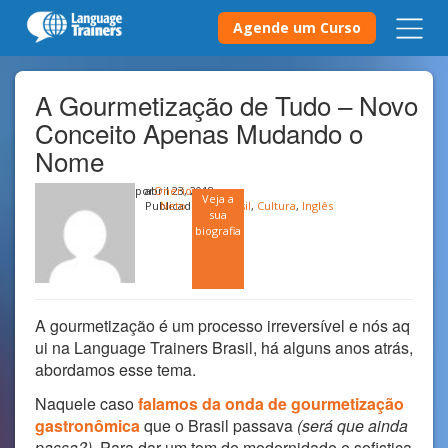
Agende um Curso
A Gourmetização de Tudo – Novo
Conceito Apenas Mudando o
Nome
por
abril 23, 2018
Onerio
Veja a
Publicado em
Neto
Brasil
,
Cultura
,
Inglês
sua
biografia
A gourmetização é um processo irreversível e nós aq
ui na Language Trainers Brasil, há alguns anos atrás,
abordamos esse tema.
Naquele caso
falamos da onda de gourmetização
gastronômica
que o Brasil passava
(será que ainda
passa?).
Para dar um tom de modernidade e sofistica