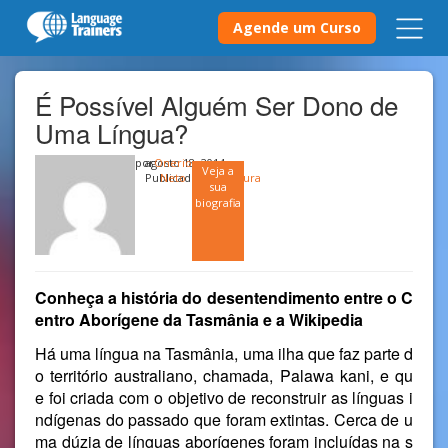
Agende um Curso
É Possível Alguém Ser Dono de
Uma Língua?
por
agosto 18, 2014
Onerio
Veja a
Publicado em
Neto
Cultura
sua
biografia
Conheça a história do desentendimento entre o C
entro Aborígene da Tasmânia e a Wikipedia
Há uma língua na Tasmânia, uma ilha que faz parte d
o território australiano, chamada,
Palawa kani
, e qu
e foi criada com o objetivo de reconstruir as línguas i
ndígenas do passado que foram extintas. Cerca de u
ma dúzia de línguas aborígenes foram incluídas na s