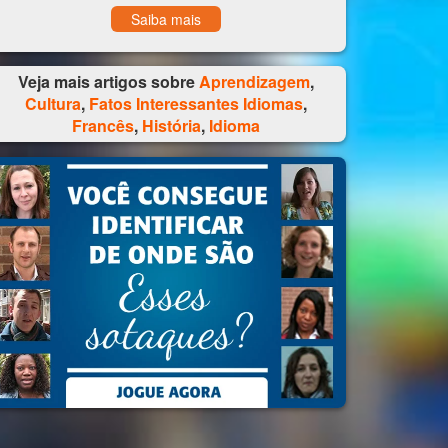
Saiba mais
Veja mais artigos sobre
Aprendizagem
,
Cultura
,
Fatos Interessantes Idiomas
,
Francês
,
História
,
Idioma