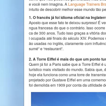
e você nem imagina. A
Language Trainers Bra
intuito de descobrir melhor esse mundo tão pe
1. O francês já foi idioma oficial na Inglater
Aposto que esse fato te deixou surpreso! É ver
ngua francesa do que o contrário. Isso ocorre p
ca de 300 anos. Tudo isso graças a vitória d
i ocupada até finais do século XIV. Podemos 
ão usadas no inglês, claramente com influênc
sumé” e “restaurant”.
2. A Torre Eiffel é mais do que um ponto tur
Quem já foi a Paris sabe que a Torre Eiffel 
turístico mais visitado do mundo. Sabia que, 
hoje ela funciona como uma torre de transmis
projetado por Gustave Eiffel em uma comemor
foi demolida em 1909 por conta da utilidade d