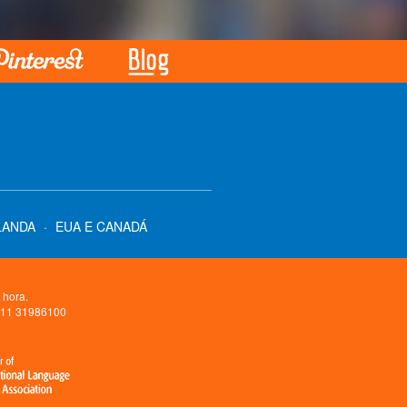
LANDA
·
EUA E CANADÁ
 hora.
5 11 31986100