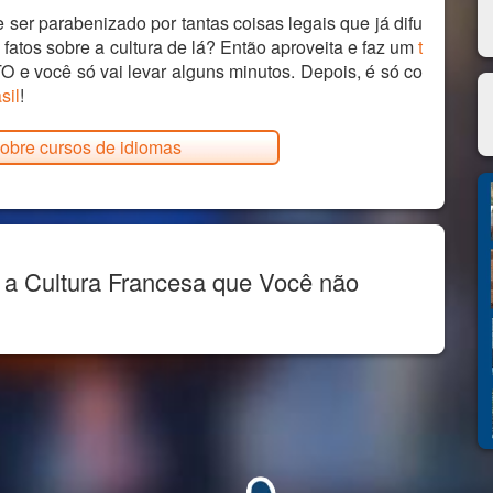
 ser parabenizado por tantas coisas legais que já difu
atos sobre a cultura de lá? Então aproveita e faz um
t
 e você só vai levar alguns minutos. Depois, é só co
sil
!
obre cursos de idiomas
 a Cultura Francesa que Você não