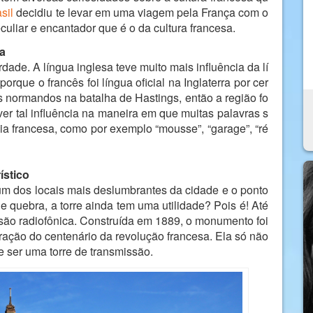
sil
decidiu te levar em uma viagem pela França com o
culiar e encantador que é o da cultura francesa.
ra
dade. A língua inglesa teve muito mais influência da lí
orque o francês foi língua oficial na Inglaterra por cer
os normandos na batalha de Hastings, então a região fo
ver tal influência na maneira em que muitas palavras s
ia francesa, como por exemplo “mousse”, “garage”, “ré
ístico
é um dos locais mais deslumbrantes da cidade e o ponto
de quebra, a torre ainda tem uma utilidade? Pois é! Até
são radiofônica. Construída em 1889, o monumento foi
ação do centenário da revolução francesa. Ela só não
e ser uma torre de transmissão.