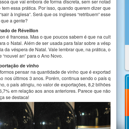
pessoa que vai embora de forma discreta, sem ser notad
o tem essa prática. Por isso, quando querem dizer que
sair à inglesa”. Será que os ingleses “retribuem” esse
 que a gente?
amado de Réveillon
illon é francesa. Mas o que poucos sabem é que na cult
ara o Natal. Além de ser usada para falar sobre a vésp
 da véspera de Natal. Vale lembrar que, na prática, o
 e “nouvel an” para o Ano Novo.
xportação de vinho
 formos pensar na quantidade de vinho que é exportad
o nos últimos 3 anos. Porém, continua sendo o país q
o, o país atingiu, no valor de exportações, 8,2 bilhões
 6,7% em relação aos anos anteriores. Parece que não
ça se destaca!