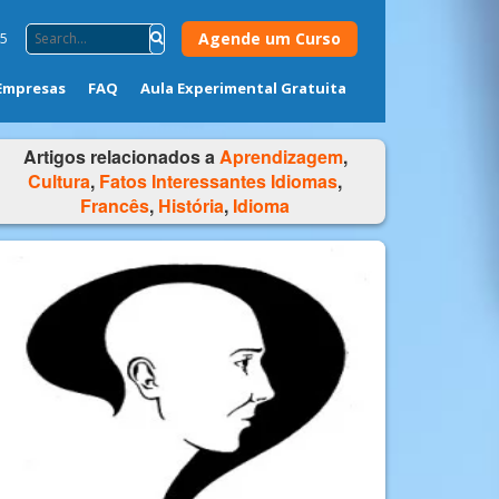
Agende um Curso
75
Empresas
FAQ
Aula Experimental Gratuita
Artigos relacionados a
Aprendizagem
,
Cultura
,
Fatos Interessantes Idiomas
,
Francês
,
História
,
Idioma