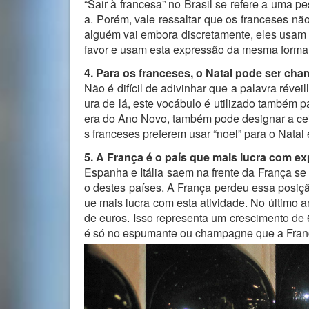
“Sair à francesa” no Brasil se refere a uma 
a. Porém, vale ressaltar que os franceses nã
alguém vai embora discretamente, eles usam “
favor e usam esta expressão da mesma forma
4. Para os franceses, o Natal pode ser ch
Não é difícil de adivinhar que a palavra réve
ura de lá, este vocábulo é utilizado também p
era do Ano Novo, também pode designar a ceia
s franceses preferem usar “noel” para o Natal
5. A França é o país que mais lucra com e
Espanha e Itália saem na frente da França se
o destes países. A França perdeu essa posiçã
ue mais lucra com esta atividade. No último an
de euros. Isso representa um crescimento de
é só no espumante ou champagne que a Fran