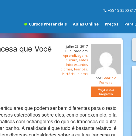
+55 15 3500 81
Cursos Presenciais
Aulas Online
Preços
Para 
ancesa que Você
julho 28, 2017
Publicado em
Aprendizagem
,
Cultura
,
Fatos
Interessantes
Idiomas
,
Francês
,
História
,
Idioma
por
Gabriela
Ferreira
Veja a sua
biografia
 particulares que podem ser bem diferentes para o resto
ersos estereótipos sobre eles, como por exemplo, o fa
áticos com estrangeiros do que os franceses de outra
r banho. A realidade é que tudo é bastante relativo, é
em diversas curiosidades sobre a cultura francesa qu