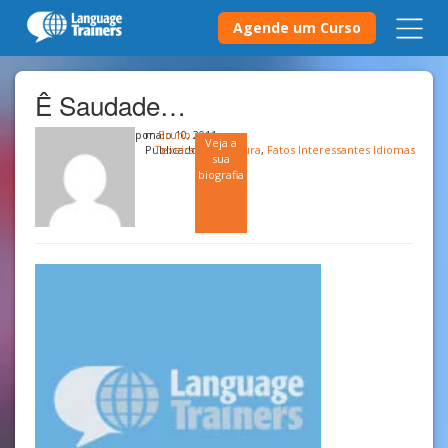
Agende um Curso
Ê Saudade…
por
maio 10, 2011
Bruno
Veja a
Publicado em
Texeira
Cultura
,
Fatos Interessantes Idiomas
sua
biografia