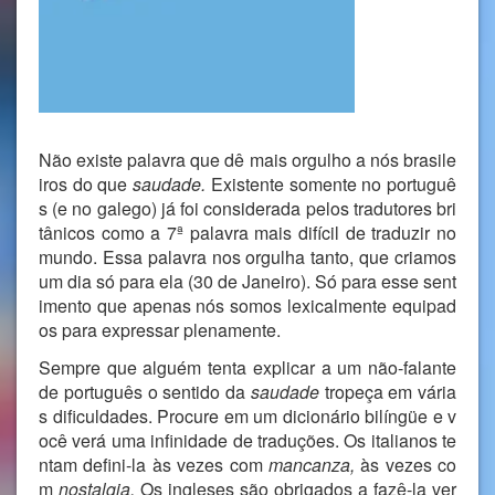
Não existe palavra que dê mais orgulho a nós brasile
iros do que
saudade.
Existente somente no portuguê
s (e no galego) já foi considerada pelos tradutores bri
tânicos como a 7ª palavra mais difícil de traduzir no
mundo. Essa palavra nos orgulha tanto, que criamos
um dia só para ela (30 de Janeiro). Só para esse sent
imento que apenas nós somos lexicalmente equipad
os para expressar plenamente.
Sempre que alguém tenta explicar a um não-falante
de português o sentido da
saudade
tropeça em vária
s dificuldades. Procure em um dicionário bilíngüe e v
ocê verá uma infinidade de traduções. Os italianos te
ntam defini-la às vezes com
mancanza,
às vezes co
m
nostalgia.
Os ingleses são obrigados a fazê-la ver