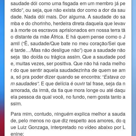
saudade dói como uma fisgada em um membro já pe
rdido”, ou seja, que não exista dor como a dor da sau
dade. Nada dói mais. Dor alguma. A saudade do sa
mba e do chorinho, herdeira direta daquela que levav
a à morte os escravos aprisionados em nossa terra tã
o distante da mãe África. E há quem pense como o J
amil (“Ê, saudade/Que bate no meu coração/Sei que
é tarde…/Mas não desligue não”) que a saudade não
seja tão doída ou trágica assim. Que a saudade pod
e, muitas vezes, ser positiva. Que não há nada melho
r do que sentir aquela saudadezinha de quem se am
a, só pra poder dizer quando se encontra: “
Estava co
m saudades”.
E que delícia é ouvir tal frase, seja da n
amorada, da irmã, da tia que mora longe ou até daqu
ela pessoa da qual você, no fundo, nem gosta tanto a
ssim.
Para mim, contudo, ninguém explica melhor a sauda
de, pelo menos no que diz respeito aos amores, do q
ue Luiz Gonzaga, interpretado no vídeo abaixo por L
enine: