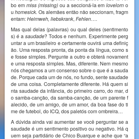
bo em
miss (missing)
ou a seccioná-la em
lovelorn
o
u
homesick.
Os alemães então não seccionam, fragm
entam:
Heimweh,
liebskrank
,
Fehlen
….
Mas qual delas (palavras) ou qual deles (sentimento
s) é a
saudade
? Todos e nenhum. Experimente perg
untar a um brasileiro e certamente ouvirá uma definiç
ão. Uma resposta pronta, da ponta da língua, como s
e fosse simples. Pergunte a outro e obterá novament
e uma resposta simples. Mas, diferente. Nem mesmo
nós chegamos a um consenso sobre o que é a sauda
de. Porque cada um de nós, no fundo, sente saudade
de uma coisa. Completamente diferente. Há quem si
nta saudade da infância, do primeiro carro, do mar, d
o samba-canção, da samba-canção, de um parente f
alecido, de um amigo, de um amor, da boa fase do ti
me de futebol, do ICQ, dos paletós com ombreira…
A dúvida ainda vai aumentar se você perguntar se a
saudade é um sentimento positivo ou negativo. Há q
uem seja partidário de Chico Buarque e ache que “a