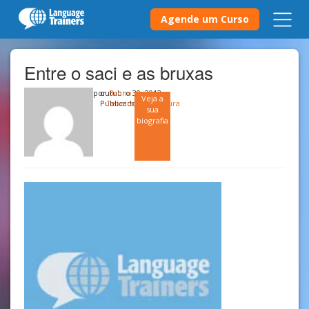
Agende um Curso
Entre o saci e as bruxas
por
outubro 30, 2012
Bruno
Veja a
Publicado em
Texeira
Cultura
sua
biografia