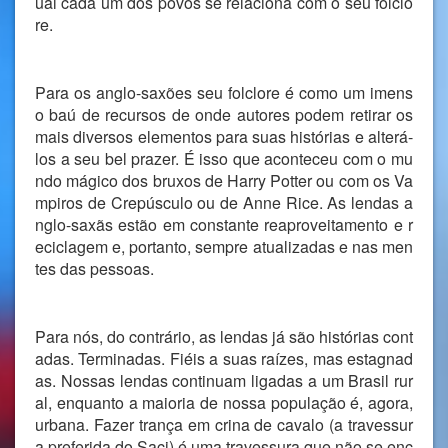
ual cada um dos povos se relaciona com o seu folclo
re.
Para os anglo-saxões seu folclore é como um imens
o baú de recursos de onde autores podem retirar os
mais diversos elementos para suas histórias e alterá-
los a seu bel prazer. É isso que aconteceu com o mu
ndo mágico dos bruxos de Harry Potter ou com os Va
mpiros de Crepúsculo ou de Anne Rice. As lendas a
nglo-saxãs estão em constante reaproveitamento e r
eciclagem e, portanto, sempre atualizadas e nas men
tes das pessoas.
Para nós, do contrário, as lendas já são histórias cont
adas. Terminadas. Fiéis a suas raízes, mas estagnad
as. Nossas lendas continuam ligadas a um Brasil rur
al, enquanto a maioria de nossa população é, agora,
urbana. Fazer trança em crina de cavalo (a travessur
a preferida do Saci) é uma travessura que não se enc