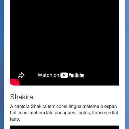
Shakira
A cantora Shakira tem como língua materna o espan
hol, mas também fala português, inglês, francês e ital
iano.