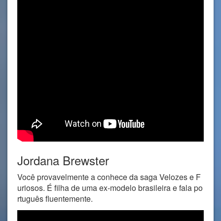
Jordana Brewster
Você provavelmente a conhece da saga Velozes e F
uriosos. É filha de uma ex-modelo brasileira e fala po
rtuguês fluentemente.