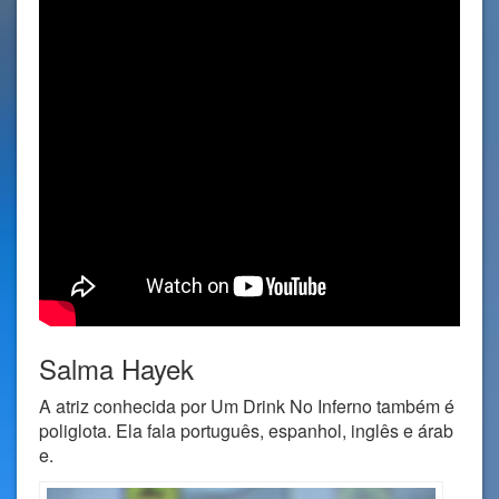
Salma Hayek
A atriz conhecida por Um Drink No Inferno também é
poliglota. Ela fala português, espanhol, inglês e árab
e.