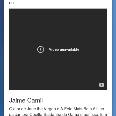
do.
Jaime Camil
O ator de Jane the Virgen e A Feia Mais Bela é filho
da cantora Cecília Saldanha da Gama e por isso, tem