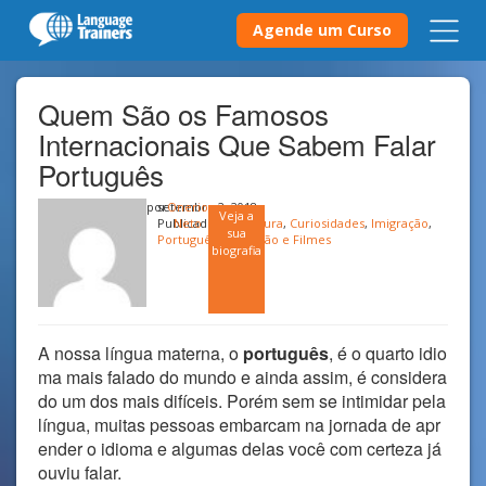
Agende um Curso
Quem São os Famosos
Internacionais Que Sabem Falar
Português
por
setembro 2, 2018
Onerio
Veja a
Publicado em
Neto
Cultura
,
Curiosidades
,
Imigração
,
sua
Português
,
Televisão e Filmes
biografia
A nossa língua materna, o
português
, é o quarto idio
ma mais falado do mundo e ainda assim, é considera
do um dos mais difíceis. Porém sem se intimidar pela
língua, muitas pessoas embarcam na jornada de apr
ender o idioma e algumas delas você com certeza já
ouviu falar.