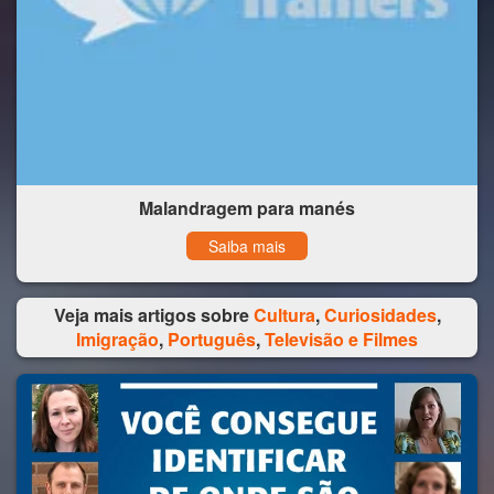
Malandragem para manés
Saiba mais
Veja mais artigos sobre
Cultura
,
Curiosidades
,
Imigração
,
Português
,
Televisão e Filmes