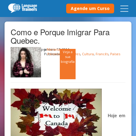
Agende um Curso
Como e Porque Imigrar Para
Quebec.
por
janeiro 17, 2014
Mariana
Veja a
Publicado em
Pereira
Cidades
,
Cultura
,
Francês
,
Países
sua
biografia
Hoje em