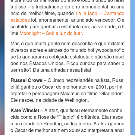
a disso – principalmente do erro monumental no anú
ncio de melhor filme, quando
La la land – Cantando
estações
foi, erroneamente, anunciado vencedor. O e
scolhido para ganhar a estatueta era, na verdade, o fi
lme
Moonlight – Sob a luz do luar
.
Mas o que muita gente nem desconfia é que existem
diversos atores e atrizes do “mundo hollywoodiano” q
ue já ganharam a cobiçada estatueta e não são nasci
dos nos Estados Unidos. Ficou curioso para saber q
uem são? Dá uma olhada nessa lista!
Russel Crowe
– O único neozelandês na lista, Russ
el já ganhou o Oscar de melhor ator em 2001, por int
erpretar o personagem Maximus no filme “Gladiador”.
Ele nasceu na cidade de Wellington.
Kate Winslet
– A atriz, que ficou eternamente conhe
cida como a Rose de “Titanic”, é britânica. Ela nasce
u na cidade de Reading, na Inglaterra. A atriz ganhou
o Oscar de melhor atriz em 2009 ao interpretar a anal