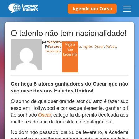
Agende um Curso
O talento não tem nacionalidade!
por
fevereiro 28, 2017
Gabriela
Veja a
Publicado em
Ferreira
Cultura
,
Inglês
,
Oscar
,
Países
,
sua
Televisão e Filmes
biografia
Conheça 8 atores ganhadores do Oscar que não
são nascidos nos Estados Unidos!
O sonho de qualquer grande ator ou atriz é fazer suc
esso em Hollywood e consequentemente, ganhar o t
ão sonhado
Oscar
, categoria de prêmio dedicada aos
melhores do ano da indústria cinematográfica.
No domingo passado, dia 26 de fevereiro, a Academi
a premiou os melhores do ano e todo mundo só falav