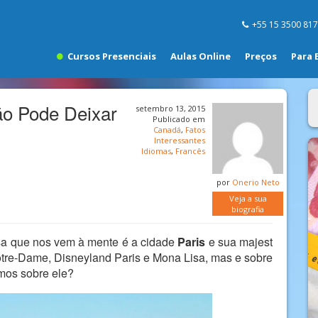
+55 15 3500 81
Cursos Presenciais
Aulas Online
Preços
Para 
ão Pode Deixar
setembro 13, 2015
Publicado em
Canadá
,
Fatos
Interessantes
Idiomas
,
Francês
por
Onerio Neto
Veja a sua
biografia
sa que nos vem à mente é a cidade
Paris
e sua majest
otre-Dame, Disneyland Paris e Mona Lisa, mas e sobre
mos sobre ele?