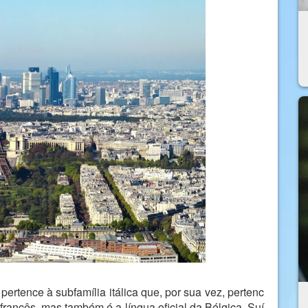
ertence à subfamília itálica que, por sua vez, pertenc
 francês, mas também é a língua oficial da Bélgica, Suí