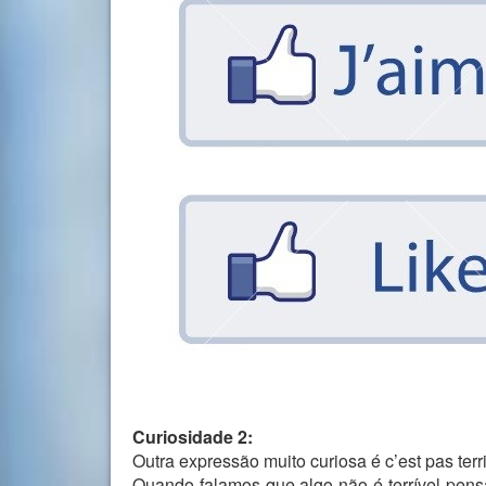
Curiosidade 2:
Outra expressão muito curiosa é c’est pas terri
Quando falamos que algo não é terrível pens