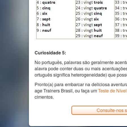
Curiosidade 5:
No português, palavras são geralmente acen
alavra pode conter duas ou mais acentuações
ortuguês significa heterogeneidade) que pos
Pronto(a) para embarcar na deliciosa aventu
age Trainers Brasil, ou faça um
Teste de Nível
cimentos.
Consulte-nos s