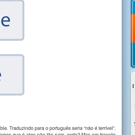
ble. Traduzindo para o português seria “não é terrível”.
amos que é algo não tão ruim, certo? Mas em francês