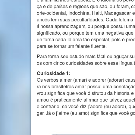
ça e de países e regiões que são, ou foram, c
orte-ocidental, Indochina, Haiti, Madagascar 
ancês tem suas peculiaridades. Cada idioma t
il nossa aprendizagem, ou porque possui uma
significado, ou porque tem uma negativa que
ue torna cada idioma tão especial, pois é pre
para se tornar um falante fluente.
Para torna seu estudo mais fácil ou aguçar su
os com cinco curiosidades sobre essa língua tã
Curiosidade 1:
Os verbos aimer (amar) e adorer (adorar) ca
ra nós brasileiros amar possui uma conotação
vrou significa que você disfrutou da historia
amou é praticamente afirmar que talvez aquele
o contrário, se você diz j’adore (eu adoro), q
gar. Já o j’aime (eu amo) significa que você