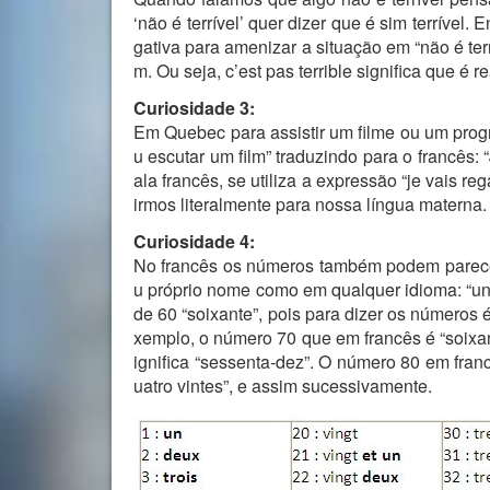
‘não é terrível’ quer dizer que é sim terrív
gativa para amenizar a situação em “não é terr
m. Ou seja, c’est pas terrible significa que é
Curiosidade 3:
Em Quebec para assistir um filme ou um progr
u escutar um film” traduzindo para o francês: 
ala francês, se utiliza a expressão “je vais re
irmos literalmente para nossa língua materna.
Curiosidade 4:
No francês os números também podem parece
u próprio nome como em qualquer idioma: “un, 
de 60 “soixante”, pois para dizer os números
xemplo, o número 70 que em francês é “soixan
ignifica “sessenta-dez”. O número 80 em franc
uatro vintes”, e assim sucessivamente.