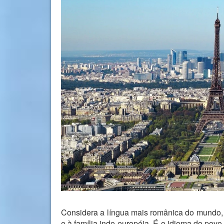
Considera a língua mais românica do mundo, p
e à família indo-européia. É o idioma do povo