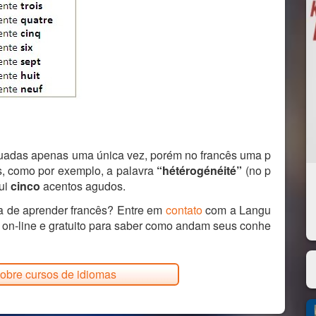
tuadas apenas uma única vez, porém no francês uma p
, como por exemplo, a palavra
“hétérogénéité”
(no p
sui
cinco
acentos agudos.
ra de aprender francês? Entre em
contato
com a Langu
on-line e gratuito para saber como andam seus conhe
obre cursos de idiomas