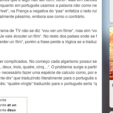
el. Enquanto em português usamos a palavra não como ne
ível”, na França a negativa do “pas” enfatiza o lado rui
 realmente péssimo, embora soe como o contrário.
ama de TV não se diz “vou ver um filme”, mas sim “vo
“Je vais écouter un film”. No resto dos países onde se f
garder un film”, porém a frase perde a lógica se a traduz
r complicados. No começo cada algarismo possui se
deux, trois, quatre, cinq…”. O problema surge a partir
 é necessário fazer uma espécie de calculo como, por e
te-dix” que traduzindo literalmente para o português s
ês: “quatre-vingts” traduzido para o português seria “q