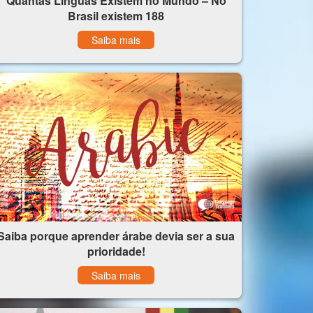
Quantas Línguas Existem no Mundo – No
Brasil existem 188
Saiba mais
Saiba porque aprender árabe devia ser a sua
prioridade!
Saiba mais