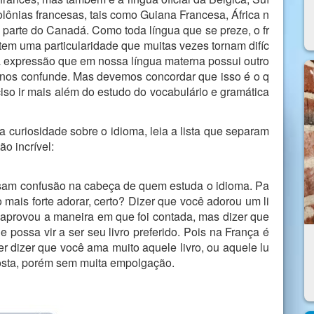
olônias francesas, tais como Guiana Francesa, África n
e parte do Canadá. Como toda língua que se preze, o fr
em uma particularidade que muitas vezes tornam difíc
 expressão que em nossa língua materna possui outro
 nos confunde. Mas devemos concordar que isso é o q
ciso ir mais além do estudo do vocabulário e gramática
a curiosidade sobre o idioma, leia a lista que separam
o incrível:
usam confusão na cabeça de quem estuda o idioma. Pa
 mais forte adorar, certo? Dizer que você adorou um li
 e aprovou a maneira em que foi contada, mas dizer que
 possa vir a ser seu livro preferido. Pois na França é
uer dizer que você ama muito aquele livro, ou aquele lu
 gosta, porém sem muita empolgação.