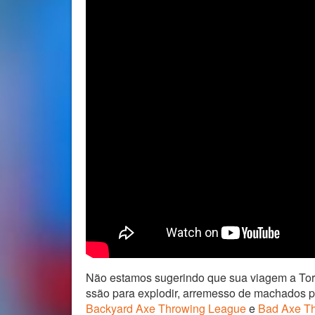
Não estamos sugerindo que sua viagem a Toron
ssão para explodir, arremesso de machados po
Backyard Axe Throwing League
e
Bad Axe T