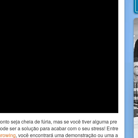
to seja cheia de fúria, mas se você tiver alguma pre
de ser a solução para acabar com o seu stress! Entre
hrowing
, você encontrará uma demonstração ou uma a