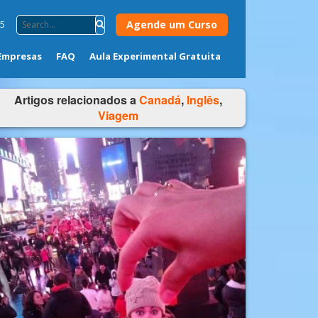
Agende um Curso
75
Empresas
FAQ
Aula Experimental Gratuita
Artigos relacionados a
Canadá
,
Inglês
,
Viagem