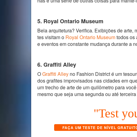
has e uma série de outras coisas para mantê-l
5. Royal Ontario Museum
Bela arquitetura? Verifica. Exibições de arte,
tes visitam o
Royal Ontario Museum
todos os 
e eventos em constante mudança durante a noi
6. Graffiti Alley
O
Graffiti Alley
no Fashion District é um tesou
dos grafites improvisados nas cidades em que
um trecho de arte de um quilômetro para você
mesmo que seja uma segunda ou até terceira vi
"Test you
FAÇA UM TESTE DE NÍVEL GRATUIT