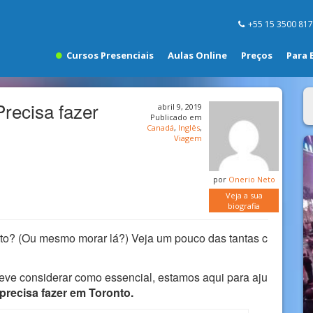
+55 15 3500 81
Cursos Presenciais
Aulas Online
Preços
Para 
Precisa fazer
abril 9, 2019
Publicado em
Canadá
,
Inglês
,
Viagem
por
Onerio Neto
Veja a sua
biografia
to? (Ou mesmo morar lá?) Veja um pouco das tantas c
ve considerar como essencial, estamos aqui para aju
 precisa fazer em Toronto.