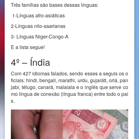
Três famílias são bases dessas línguas:
1-Línguas afro-asiáticas
2-Línguas nilo-saarianas
3- Línguas Niger-Congo-A
E a lista segue!
4º – Índia
Com 427 idiomas falados, sendo esses a seguis os o
ficiais: hindi, bengali, marathi, urdu, gujaráti, oriá, pan
jabi, télugo, canará, malaiala e o inglês que serve co
mo língua de conexão (língua franca) entre todo o paí
s.