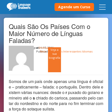
Agende um Curso
Quais São Os Países Com o
Maior Número de Línguas
Faladas?
por
abril 15, 2016
Onerio
Veja a
Publicado em
Neto
Fatos Interessantes Idiomas
sua
biografia
Somos de um país onde apenas uma língua é oficial
e – praticamente – falada: o português. Dentro dele e
xistem várias nuances: desde o
r
puxado do goiano e
mineiro até o
s
chiado do carioca, passando pelo can
tar do nordestino e do norte para no fim terminar com
a força do sotaque sulista.