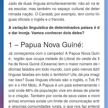
zado de duas línguas simultaneamente: não só na ár
ea escolar, mas também no espaço cultural de deter
minada nação. O Canadá, por exemplo, tem como lín
guas oficiais o inglês e o francês.
A variação linguística de determinados países é d
e dar inveja. Vamos conhecer dois deles?
1 – Papua Nova Guiné:
Já começamos com o campeão! A Papua Nova Guin
é, região que ocupa metade do Litoral do oeste da Il
ha de Nova Guiné (Oceania) tem o maior número de i
diomas falados em todo mundo, com pelo menos 820
línguas faladas em todo o território!! Ufa, dá pra imagi
nar isso? Suas línguas oficiais são o inglês, o Tok Pi
sin e o Hiri Motu. A Papua é um país extremamente r
ural onde 88% da população vive em áreas de plante
io e criação. Também por conta de seus vales e mont
anhas enormes existe um limite de comunicação entr
e algumas comunidades rurais, o que nos faz entend