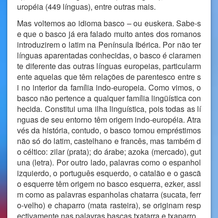
uropéia (449 línguas), entre outras mais.
Mas voltemos ao idioma basco – ou euskera. Sabe-s
e que o basco já era falado muito antes dos romanos
introduzirem o latim na Península Ibérica. Por não ter
línguas aparentadas conhecidas, o basco é claramen
te diferente das outras línguas europeias, particularm
ente aquelas que têm relações de parentesco entre s
i no interior da família indo-europeia. Como vimos, o
basco não pertence a qualquer família lingüística con
hecida. Constitui uma ilha linguística, pois todas as lí
nguas de seu entorno têm origem indo-européia. Atra
vés da história, contudo, o basco tomou empréstimos
não só do latim, castelhano e francês, mas também d
o céltico: zilar (prata); do árabe; azoka (mercado), gut
una (letra). Por outro lado, palavras como o espanhol
izquierdo, o português esquerdo, o catalão e o gascã
o esquerre têm origem no basco esquerra, ezker, assi
m como as palavras espanholas chatarra (sucata, ferr
o-velho) e chaparro (mata rasteira), se originam resp
ectivamente nas palavras bascas txatarra e txaparro.