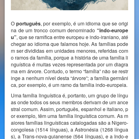
O
português
, por exemplo, é um idioma que se origi
na de um tronco comum denominado
“indo-europe
u”
, que se ramifica entre europeu e indo-iraniano, até
chegar ao idioma que falamos hoje. As famílias pode
m ser divididas em unidades menores, referidas com
o ramos da família, porque a história de uma família li
nguística é muitas vezes representada por um diagra
ma em árvore. Contudo, o termo “família” não se restr
inge a nenhum nível desta “árvore”; a família germâni
ca, por exemplo, é um ramo da família indo-europeia.
Uma família linguística é, portanto, um grupo de língu
as onde todos os seus membros derivam de um ance
stral comum. Assim, português, espanhol e italiano, p
or exemplo, têm uma família linguística comum. As m
aiores famílias linguísticas catalogadas são a Nigero-
congolesa (1514 línguas), a Astronésia (1268 língua
s), a Trans-nova-guianense (564 línguas), e a Indo-e