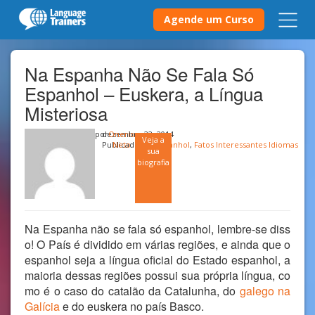
Agende um Curso
Na Espanha Não Se Fala Só
Espanhol – Euskera, a Língua
Misteriosa
por
dezembro 22, 2014
Onerio
Veja a
Publicado em
Neto
Espanhol
,
Fatos Interessantes Idiomas
sua
biografia
Na Espanha não se fala só espanhol, lembre-se diss
o! O País é dividido em várias regiões, e ainda que o
espanhol seja a língua oficial do Estado espanhol, a
maioria dessas regiões possui sua própria língua, co
mo é o caso do catalão da Catalunha, do
galego na
Galícia
e do euskera no país Basco.