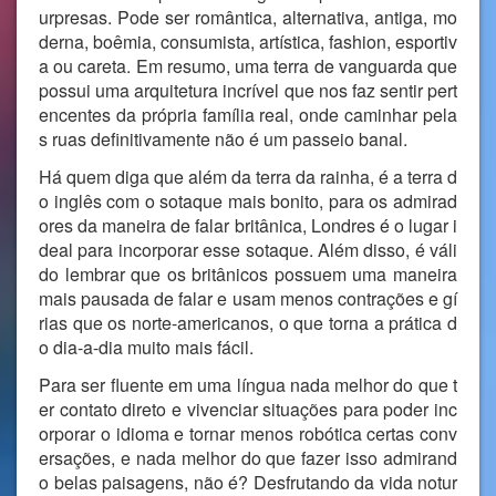
urpresas. Pode ser romântica, alternativa, antiga, mo
derna, boêmia, consumista, artística, fashion, esportiv
a ou careta. Em resumo, uma terra de vanguarda que
possui uma arquitetura incrível que nos faz sentir pert
encentes da própria família real, onde caminhar pela
s ruas definitivamente não é um passeio banal.
Há quem diga que além da terra da rainha, é a terra d
o inglês com o sotaque mais bonito, para os admirad
ores da maneira de falar britânica, Londres é o lugar i
deal para incorporar esse sotaque. Além disso, é váli
do lembrar que os britânicos possuem uma maneira
mais pausada de falar e usam menos contrações e gí
rias que os norte-americanos, o que torna a prática d
o dia-a-dia muito mais fácil.
Para ser fluente em uma língua nada melhor do que t
er contato direto e vivenciar situações para poder inc
orporar o idioma e tornar menos robótica certas conv
ersações, e nada melhor do que fazer isso admirand
o belas paisagens, não é? Desfrutando da vida notur