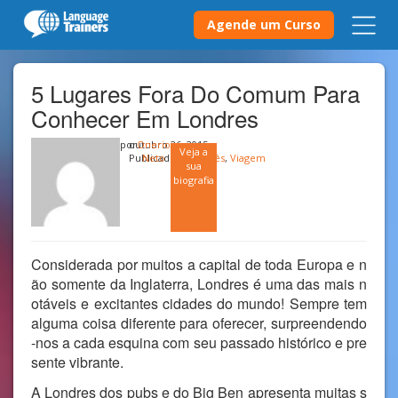
Agende um Curso
5 Lugares Fora Do Comum Para
Conhecer Em Londres
por
outubro 26, 2015
Onerio
Veja a
Publicado em
Neto
Inglês
,
Viagem
sua
biografia
Considerada por muitos a capital de toda Europa e n
ão somente da Inglaterra, Londres é uma das mais n
otáveis e excitantes cidades do mundo! Sempre tem
alguma coisa diferente para oferecer, surpreendendo
-nos a cada esquina com seu passado histórico e pre
sente vibrante.
A Londres dos pubs e do Big Ben apresenta muitas s