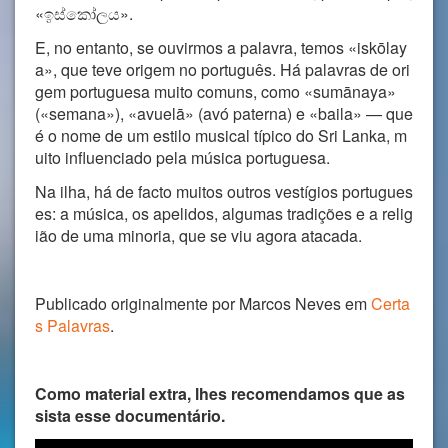
«ඉස්කෝලය».
E, no entanto, se ouvirmos a palavra, temos «iskōlay
a», que teve origem no português. Há palavras de ori
gem portuguesa muito comuns, como «sumānaya»
(«semana»), «avuelā» (avó paterna) e «baila» — que
é o nome de um estilo musical típico do Sri Lanka, m
uito influenciado pela música portuguesa.
Na ilha, há de facto muitos outros vestígios portugues
es: a música, os apelidos, algumas tradições e a relig
ião de uma minoria, que se viu agora atacada.
Publicado originalmente por Marcos Neves em
Certa
s Palavras
.
Como material extra, lhes recomendamos que as
sista esse documentário.