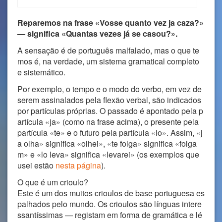
Reparemos na frase «Vosse quanto vez ja caza?»
— significa «Quantas vezes já se casou?».
A sensação é de português malfalado, mas o que te
mos é, na verdade, um sistema gramatical completo
e sistemático.
Por exemplo, o tempo e o modo do verbo, em vez de
serem assinalados pela flexão verbal, são indicados
por partículas próprias. O passado é apontado pela p
artícula «ja» (como na frase acima), o presente pela
partícula «te» e o futuro pela partícula «lo». Assim, «j
a olha» significa «olhei», «te folga» significa «folga
m» e «lo leva» significa «levarei» (os exemplos que
usei estão
nesta página
).
O que é um crioulo?
Este é um dos muitos crioulos de base portuguesa es
palhados pelo mundo. Os crioulos são línguas intere
ssantíssimas — registam em forma de gramática e lé