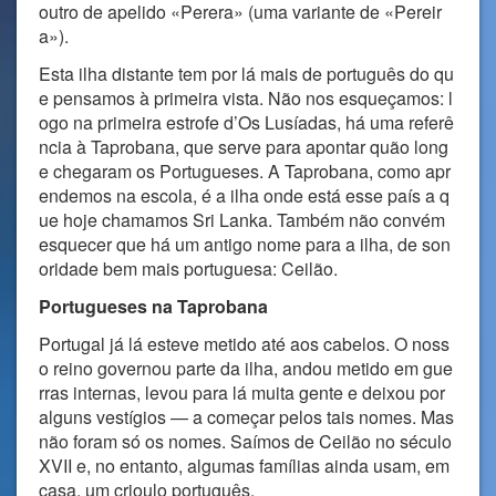
outro de apelido «Perera» (uma variante de «Pereir
a»).
Esta ilha distante tem por lá mais de português do qu
e pensamos à primeira vista. Não nos esqueçamos: l
ogo na primeira estrofe d’Os Lusíadas, há uma referê
ncia à Taprobana, que serve para apontar quão long
e chegaram os Portugueses. A Taprobana, como apr
endemos na escola, é a ilha onde está esse país a q
ue hoje chamamos Sri Lanka. Também não convém
esquecer que há um antigo nome para a ilha, de son
oridade bem mais portuguesa: Ceilão.
Portugueses na Taprobana
Portugal já lá esteve metido até aos cabelos. O noss
o reino governou parte da ilha, andou metido em gue
rras internas, levou para lá muita gente e deixou por
alguns vestígios — a começar pelos tais nomes. Mas
não foram só os nomes. Saímos de Ceilão no século
XVII e, no entanto, algumas famílias ainda usam, em
casa, um crioulo português.