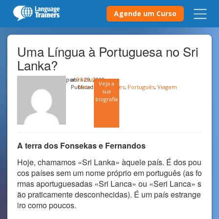
Agende um Curso
Uma Língua à Portuguesa no Sri
Lanka?
por
abril 29, 2019
Onerio
Veja a
Publicado em
Neto
Países
,
Português
,
Viagem
sua
biografia
A terra dos Fonsekas e Fernandos
Hoje, chamamos «Sri Lanka» àquele país. É dos pou
cos países sem um nome próprio em português (as fo
rmas aportuguesadas «Sri Lanca» ou «Seri Lanca» s
ão praticamente desconhecidas). É um país estrange
iro como poucos.