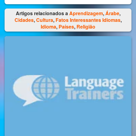
Artigos relacionados a
Aprendizagem
,
Árabe
,
Cidades
,
Cultura
,
Fatos Interessantes Idiomas
,
Idioma
,
Países
,
Religião