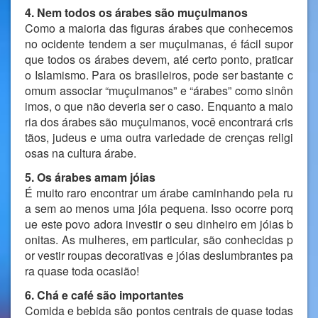
4. Nem todos os árabes são muçulmanos
Como a maioria das figuras árabes que conhecemos
no ocidente tendem a ser muçulmanas, é fácil supor
que todos os árabes devem, até certo ponto, praticar
o Islamismo. Para os brasileiros, pode ser bastante c
omum associar “muçulmanos” e “árabes” como sinôn
imos, o que não deveria ser o caso. Enquanto a maio
ria dos árabes são muçulmanos, você encontrará cris
tãos, judeus e uma outra variedade de crenças religi
osas na cultura árabe.
5. Os árabes amam jóias
É muito raro encontrar um árabe caminhando pela ru
a sem ao menos uma jóia pequena. Isso ocorre porq
ue este povo adora investir o seu dinheiro em jóias b
onitas. As mulheres, em particular, são conhecidas p
or vestir roupas decorativas e jóias deslumbrantes pa
ra quase toda ocasião!
6. Chá e café são importantes
Comida e bebida são pontos centrais de quase todas