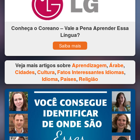
Conheça o Coreano – Vale a Pena Aprender Essa
Língua?
Saiba mais
Veja mais artigos sobre
Aprendizagem
,
Árabe
,
Cidades
,
Cultura
,
Fatos Interessantes Idiomas
,
Idioma
,
Países
,
Religião