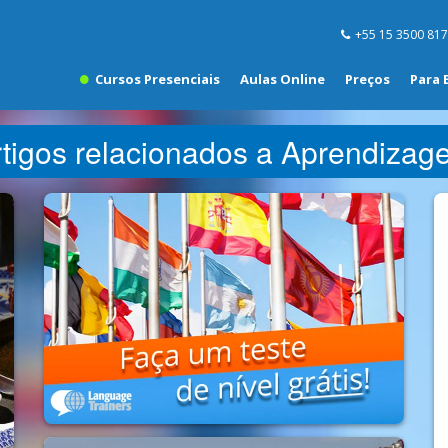
+55 15 3500 81
Cursos Presenciais
Aulas Online
Preços
Para 
rtigos relacionados a Aprendizag