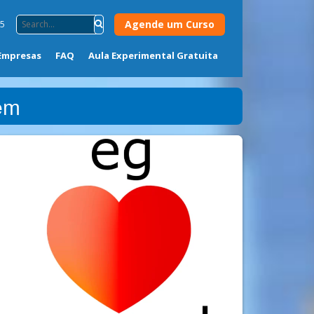
Agende um Curso
75
Empresas
FAQ
Aula Experimental Gratuita
em