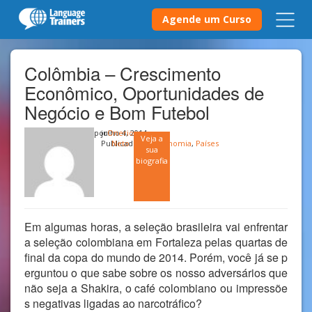
Agende um Curso
Colômbia – Crescimento
Econômico, Oportunidades de
Negócio e Bom Futebol
por
julho 4, 2014
Onerio
Veja a
Publicado em
Neto
Economia
,
Países
sua
biografia
Em algumas horas, a seleção brasileira vai enfrentar
a seleção colombiana em Fortaleza pelas quartas de
final da copa do mundo de 2014. Porém, você já se p
erguntou o que sabe sobre os nosso adversários que
não seja a Shakira, o café colombiano ou impressõe
s negativas ligadas ao narcotráfico?