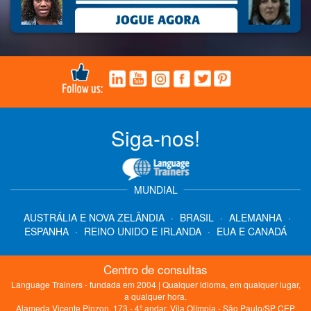
Siga-nos!
MUNDIAL
AUSTRÁLIA E NOVA ZELÂNDIA
·
BRASIL
·
ALEMANHA
·
ESPANHA
·
REINO UNIDO E IRLANDA
·
EUA E CANADÁ
Centro de consultas
Language Trainers - fundada em 2004 | Qualquer idioma, em qualquer lugar,
a qualquer hora.
Alameda Vicente Pinzon, 173 - 4º andar, Vila Olímpia - São Paulo/SP CEP