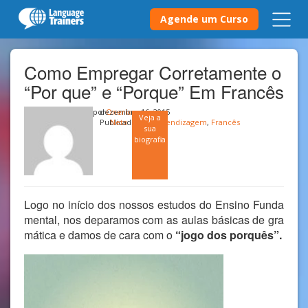
Agende um Curso
Como Empregar Corretamente o
“Por que” e “Porque” Em Francês
por
dezembro 16, 2015
Onerio
Veja a
Publicado em
Neto
Aprendizagem
,
Francês
sua
biografia
Logo no início dos nossos estudos do Ensino Funda
mental, nos deparamos com as aulas básicas de gra
mática e damos de cara com o
“jogo dos porquês”.