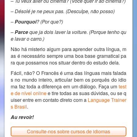
– Tu veux aller ou cinéma? (Você quer ir ao cinema?)
– Désolé je ne peux pas. (Desculpe, não posso)
–
Pourquoi
? (Por que?)
–
Parce
que ja dois laver la voiture. (Porque tenho qu
e lavar o carro.)
Não há misterio algum para aprender outra língua, m
as é necessário sempre uma boa base gramatical pa
ra que possamos nos situar dentro do estudo dela.
Fácil, não? O Francês é uma das línguas mais falada
s no mundo inteiro, articular bem os porquês do idio
ma faz toda a diferença em um diálogo. Faça um
test
e de nível online
e tire todas as suas dúvidas, ou se q
uiser entre em contato direto com a
Language Trainer
s Brasil
.
Au revoir!
Consulte-nos sobre cursos de idiomas