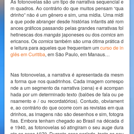
As fotonovelas são um tipo de narrativa sequencial e
m quadros. Ao contrário do que muitos pensam “qua
drinho” não é um gênero e sim, uma mídia. Uma mídi
a que pode abranger desde histórias infantis até rom
ances gráficos passando pelas grandes narrativas fol
hetinescas dos
mangás
japoneses ou dos
comics
am
ericanos. Os
comics
também são uma ótima prática d
e leitura para aqueles que frequentam um
curso de in
glês em Curitiba
, em São Paulo, em Manaus…
Nas fotonovelas, a narrativa é apresentada da mesm
a forma que nos quadrinhos. Cada imagem correspo
nde a um segmento da narrativa (cena) e é acompan
hada por um determinado texto (balões de fala ou pe
nsamento e / ou recordatórios). Contudo, obviament
e, ao contrário do que ocorre com as revistas em qua
drinhos, as imagens não são desenhos e sim, fotogra
fias. Embora tenham chegado ao Brasil na década d
e 1940, as fotonovelas só atingiram o seu auge dura
nte os anos 1970. Durante esse período, tanto as nov