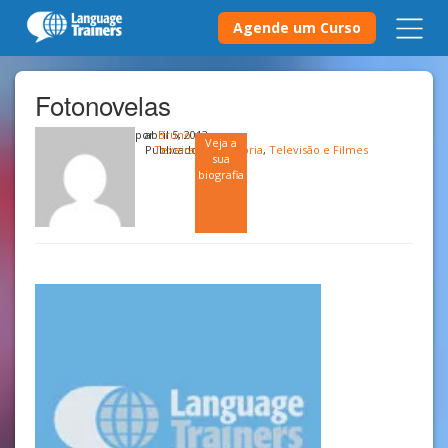
Agende um Curso
Fotonovelas
por
abril 5, 2013
Bruno
Veja a
Publicado em
Texeira
História
,
Televisão e Filmes
sua
biografia