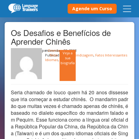
Agende um Curso
Os Desafios e Benefícios de
Aprender Chinês
por
novembro 22, 2013
Onerio
Veja a
Publicado em
Neto
Aprendizagem
,
Fatos Interessantes
sua
Idiomas
,
Negócios
biografia
Seria chamado de louco quem há 20 anos dissesse
que iria começar a estudar chinês. O mandarim padr
ão que muitas vezes é chamado apenas de chinês, é
baseado no dialeto específico do mandarim falado e
m Pequim. Esse funciona como a língua oral oficial d
a República Popular da China, da República da Chin
a (Taiwan) e é um dos quatro idiomas oficiais de Sing