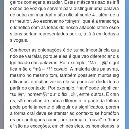
geiros começar a estudar. Estas máscaras são as infl
exões de voz que servem para distinguir uma palavra
de outra em mandarim são oficialmente 4 , além de u
m “neutro”. Ao escrever no “pinyin”, que é a transcriçã
o fonética com as letras do nosso alfabeto latino esse
s tons seriam representados por: a, a, à ǎ em todas a
s vogais.
Conhecer as entonações é de suma importância qua
ndo se vai falar, porque eles é que vão diferenciar o s
ignificado das palavras. Por exemplo, “Ma – 妈” signi
fica mãe e “mǎ – 马” cavalo. A maioria das palavras,
mesmo no mesmo tom, também possuem muitos sig
nificados, e muitas vezes ela só pode ser deduzida a
partir do contexto. Por exemplo, “nan” pode significar
“sul南”,” homem男” ou” difícil, 难”, entre outros. E chin
ês, são escritas de forma diferente, a partir da leitura
pode perfeitamente distinguir os significados, porém
a forma oral deve se atentar ao contexto se homófon
os em português como, por exemplo, “ouve” e “houv
e” são as exceções, em chinês eles, os homófonos, s