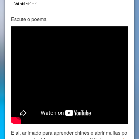
Escute o poema
E ai, animado para aprender chinês e abrir muitas po