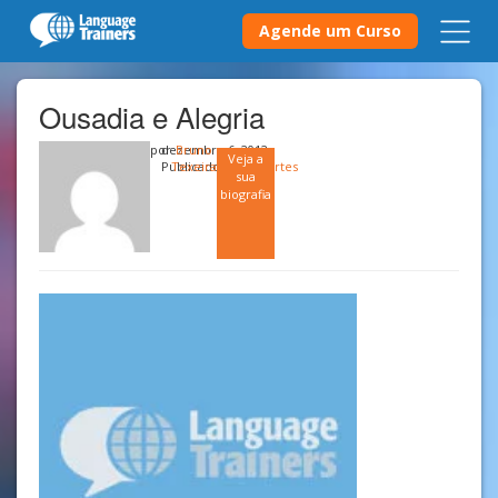
Agende um Curso
Ousadia e Alegria
por
dezembro 6, 2012
Bruno
Veja a
Publicado em
Texeira
Esportes
sua
biografia