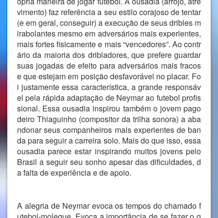
ópria maneira de jogar futebol. A ousadia (arrojo, atre
vimento) faz referência a seu estilo corajoso de tentar
(e em geral, conseguir) a execução de seus dribles m
irabolantes mesmo em adversários mais experientes,
mais fortes fisicamente e mais “vencedores”. Ao contr
ário da maioria dos dribladores, que prefere guardar
suas jogadas de efeito para adversários mais fracos
e que estejam em posição desfavorável no placar. Fo
i justamente essa característica, a grande responsáv
el pela rápida adaptação de Neymar ao futebol profis
sional. Essa ousadia inspirou também o jovem pago
deiro Thiaguinho (compositor da trilha sonora) a aba
ndonar seus companheiros mais experientes de ban
da para seguir a carreira solo. Mais do que isso, essa
ousadia parece estar inspirando muitos jovens pelo
Brasil a seguir seu sonho apesar das dificuldades, d
a falta de experiência e de apoio.
A alegria de Neymar evoca os tempos do chamado f
utebol-moleque. Evoca a importância de se fazer o q