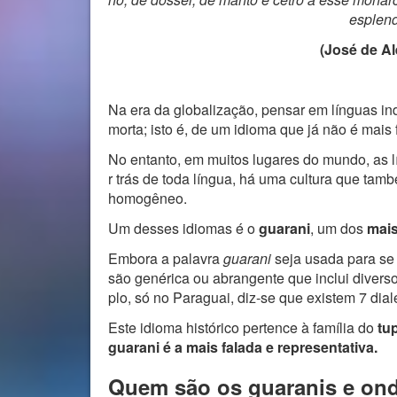
esplend
(José de Al
Na era da globalização, pensar em línguas in
morta; isto é, de um idioma que já não é mais f
No entanto, em muitos lugares do mundo, as l
r trás de toda língua, há uma cultura que ta
homogêneo.
Um desses idiomas é o
guarani
, um dos
mais
Embora a palavra
guarani
seja usada para se 
são genérica ou abrangente que inclui diversos
plo, só no Paraguai, diz-se que existem 7 dial
Este idioma histórico pertence à família do
tu
guarani é a mais falada e representativa.
Quem são os guaranis e ond