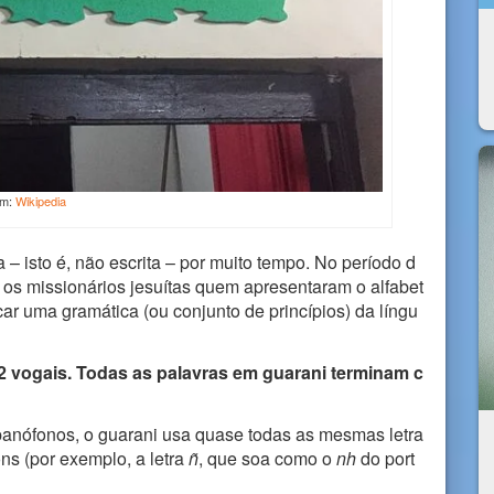
em:
Wikipedia
 – isto é, não escrita – por muito tempo. No período d
 os missionários jesuítas quem apresentaram o alfabet
car uma gramática (ou conjunto de princípios) da língu
2 vogais. Todas as palavras em guarani terminam c
ispanófonos, o guarani usa quase todas as mesmas letra
ns (por exemplo, a letra
ñ
, que soa como o
nh
do port