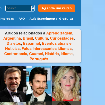
Agende um Curso
75
Empresas
FAQ
Aula Experimental Gratuita
Artigos relacionados a
Aprendizagem
,
Argentina
,
Brasil
,
Cultura
,
Curiosidades
,
Dialetos
,
Espanhol
,
Eventos atuais e
Notícias
,
Fatos Interessantes Idiomas
,
Gastronomia
,
Guarani
,
História
,
Idioma
,
Português