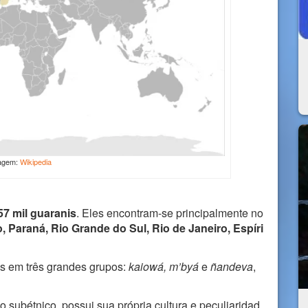
agem:
Wikipedia
57 mil guaranis
. Eles encontram-se principalmente no
 Paraná, Rio Grande do Sul, Rio de Janeiro, Espíri
os em três grandes grupos:
kaiowá, m’byá
e
ñandeva
,
 subétnico, possui sua própria cultura e peculiaridad