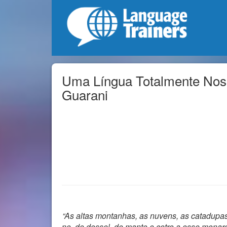
Uma Língua Totalmente Nos
Guarani
“As altas montanhas, as nuvens, as catadupas,
no, de dossel, de manto e cetro a esse monar