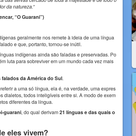
or da natureza.”
encar, “O Guarani”)
dígenas geralmente nos remete à ideia de uma língua
alado e que, portanto, tornou-se inútil.
ínguas indígenas ainda são faladas e preservadas. Po
mbém luta para sobreviver em um mundo cada vez mais
 falados da América do Sul
.
referir a uma só língua, ela é, na verdade, uma expres
 dialetos, todos inteligíveis entre si. A modo de exem
etos diferentes da língua.
pi-guarani
, do qual derivam
21 línguas e das quais o
e eles vivem?