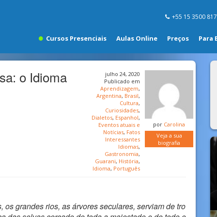
+55 15 3500 81
Cursos Presenciais
Aulas Online
Preços
Para 
sa: o Idioma
julho 24, 2020
Publicado em
Aprendizagem
,
Argentina
,
Brasil
,
Cultura
,
Curiosidades
,
Dialetos
,
Espanhol
,
por
Carolina
Eventos atuais e
Notícias
,
Fatos
Veja a sua
Interessantes
biografia
Idiomas
,
Gastronomia
,
Guarani
,
História
,
Idioma
,
Português
 os grandes rios, as árvores seculares, serviam de tro
ca das selvas cercado de toda a majestade e de todo o