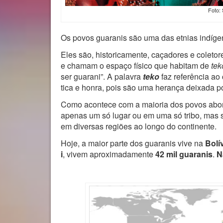
Foto: 
Os povos guaranis são uma das etnias indíge
Eles são, historicamente, caçadores e coleto
e chamam o espaço físico que habitam de
tek
ser guarani”. A palavra
teko
faz referência ao
tica e honra, pois são uma herança deixada po
Como acontece com a maioria dos povos abor
apenas um só lugar ou em uma só tribo, mas s
em diversas regiões ao longo do continente.
Hoje, a maior parte dos guaranis vive na
Bolí
i
, vivem aproximadamente
42 mil guaranis
.
N