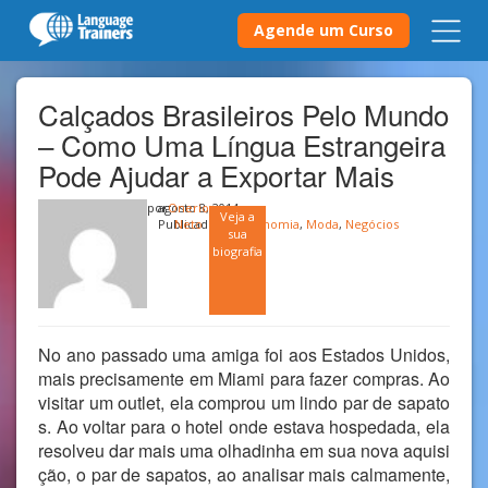
Agende um Curso
Calçados Brasileiros Pelo Mundo
– Como Uma Língua Estrangeira
Pode Ajudar a Exportar Mais
por
agosto 8, 2014
Onerio
Veja a
Publicado em
Neto
Economia
,
Moda
,
Negócios
sua
biografia
No ano passado uma amiga foi aos Estados Unidos,
mais precisamente em Miami para fazer compras. Ao
visitar um outlet, ela comprou um lindo par de sapato
s. Ao voltar para o hotel onde estava hospedada, ela
resolveu dar mais uma olhadinha em sua nova aquisi
ção, o par de sapatos, ao analisar mais calmamente,