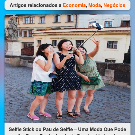
Artigos relacionados a
Economia
,
Moda
,
Negócios
Selfie Stick ou Pau de Selfie – Uma Moda Que Pode