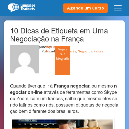
Agende um Curso
10 Dicas de Etiqueta em Uma
Negociação na França
por
março 6, 2020
Onerio
Veja a
Publicado em
Neto
Francês
,
Negócios
,
Países
sua
biografia
Quando tiver que ir à
França negociar,
ou mesmo
n
egociar on-line
através de ferramentas como Skype
ou Zoom, com um francês, saiba que mesmo eles se
ndo latinos como nós, possuem etiquetas de negocia
ção bem diferente dos brasileiros.