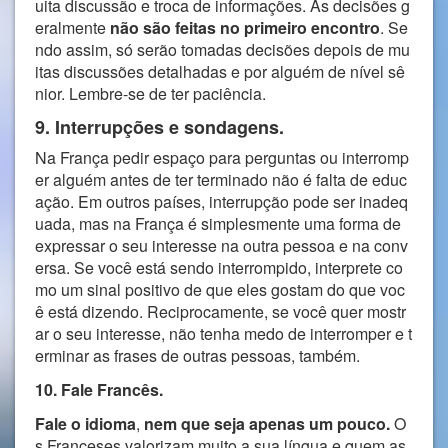
uita discussão e troca de informações. As decisões g
eralmente
não são feitas no primeiro encontro
. Se
ndo assim, só serão tomadas decisões depois de mu
itas discussões detalhadas e por alguém de nível sê
nior. Lembre-se de ter paciência.
9. Interrupções e sondagens.
Na França pedir espaço para perguntas ou interromp
er alguém antes de ter terminado não é falta de educ
ação. Em outros países, interrupção pode ser inadeq
uada, mas na França é simplesmente uma forma de
expressar o seu interesse na outra pessoa e na conv
ersa. Se você está sendo interrompido, interprete co
mo um sinal positivo de que eles gostam do que voc
ê está dizendo. Reciprocamente, se você quer mostr
ar o seu interesse, não tenha medo de interromper e t
erminar as frases de outras pessoas, também.
10. Fale Francês.
Fale o idioma
,
nem que seja apenas um pouco.
O
s Franceses valorizam muito a sua língua e quem as