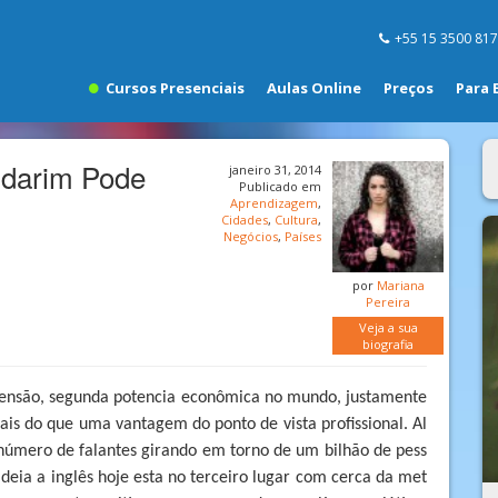
+55 15 3500 81
Cursos Presenciais
Aulas Online
Preços
Para 
darim Pode
janeiro 31, 2014
Publicado em
Aprendizagem
,
Cidades
,
Cultura
,
Negócios
,
Países
por
Mariana
Pereira
Veja a sua
biografia
censão, segunda potencia econômica no mundo, justamente
mais do que uma vantagem do ponto de vista profissional. Al
número de falantes girando em torno de um bilhão de pess
deia a inglês hoje esta no terceiro lugar com cerca da met