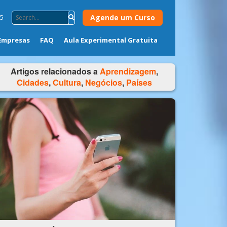
Agende um Curso
75
Empresas
FAQ
Aula Experimental Gratuita
Artigos relacionados a
Aprendizagem
,
Cidades
,
Cultura
,
Negócios
,
Países