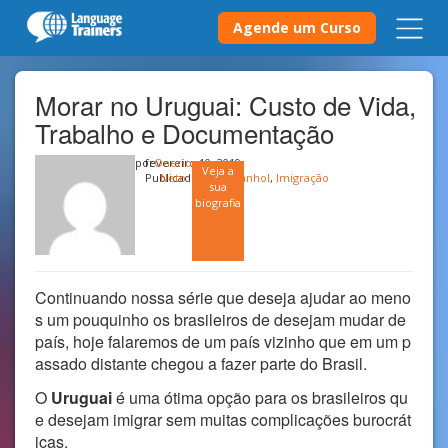
Agende um Curso
Morar no Uruguai: Custo de Vida,
Trabalho e Documentação
por
fevereiro 10, 2019
Onerio
Veja a
Publicado em
Neto
Espanhol
,
Imigração
sua
biografia
Continuando nossa série que deseja ajudar ao meno
s um pouquinho os brasileiros de desejam mudar de
país, hoje falaremos de um país vizinho que em um p
assado distante chegou a fazer parte do Brasil.
O
Uruguai
é uma ótima opção para os brasileiros qu
e desejam imigrar sem muitas complicações burocrát
icas.