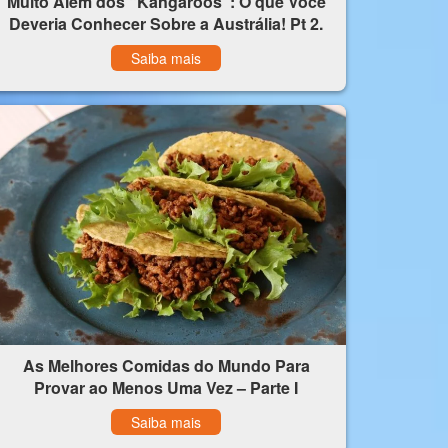
Muito Além dos “Kangaroos”: O que Você
Deveria Conhecer Sobre a Austrália! Pt 2.
Saiba mais
As Melhores Comidas do Mundo Para
Provar ao Menos Uma Vez – Parte I
Saiba mais