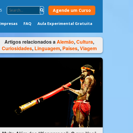
Agende um Curso
75
Empresas
FAQ
Aula Experimental Gratuita
Artigos relacionados a
Alemão
,
Cultura
,
Curiosidades
,
Linguagem
,
Países
,
Viagem