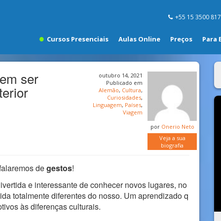
+55 15 3500 81
Cursos Presenciais
Aulas Online
Preços
Para 
vem ser
outubro 14, 2021
Publicado em
terior
Alemão
,
Cultura
,
Curiosidades
,
Linguagem
,
Países
,
Viagem
por
Onerio Neto
Veja a sua
biografia
 falaremos de
gestos
!
vertida e interessante de conhecer novos lugares, no
vida totalmente diferentes do nosso. Um aprendizado q
ivos às diferenças culturais.