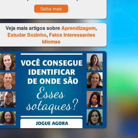
Saiba mais
Veja mais artigos sobre
Aprendizagem
,
Estudar Sozinho
,
Fatos Interessantes
Idiomas