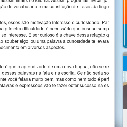
ssistir filmes no idioma. Assistir programas, livros, jor
ação de vocabulário e ma construção de frases da língu
tos, esses são motivação interesse e curiosidade. Par
na primeira dificuldade é necessário que busque semp
cê se interesse. E ser curioso é a chave dessa relação q
o souber algo, ou uma palavra a curiosidade te levara
hecimento em diversos aspectos.
nte é que o aprendizado de uma nova língua, não se re
dessas palavras na fala e na escrita. Se não seria so
nte você falaria muito bem, mas como nem tudo é perf
alavras e expressões vão te fazer obter sucesso na es