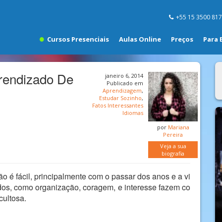
+55 15 3500 81
Cursos Presenciais
Aulas Online
Preços
Para 
rendizado De
janeiro 6, 2014
Publicado em
Aprendizagem
,
Estudar Sozinho
,
Fatos Interessantes
Idiomas
por
Mariana
Pereira
Veja a sua
biografia
é fácil, principalmente com o passar dos anos e a vi
os, como organização, coragem, e interesse fazem co
cultosa.