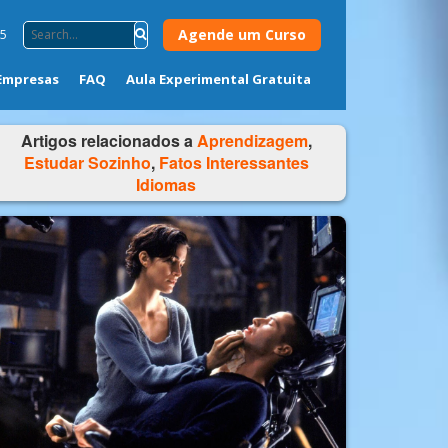
Agende um Curso
75
Empresas
FAQ
Aula Experimental Gratuita
Artigos relacionados a
Aprendizagem
,
Estudar Sozinho
,
Fatos Interessantes
Idiomas