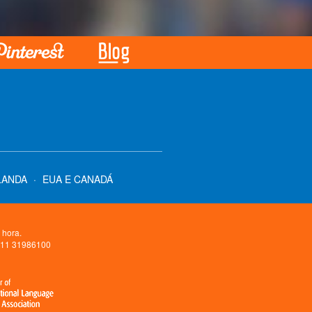
LANDA
·
EUA E CANADÁ
 hora.
5 11 31986100